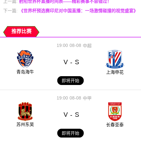
上一篇:
射阳世界杯直播时间表——精彩赛事不容错过！
下一篇:
《世界杯预选赛印尼对中国直播：一场激情碰撞的视觉盛宴》
推荐比赛
19:00
08-08
中超
V
S
-
青岛海牛
上海申花
即将开始
19:00
08-08
中甲
V
S
-
苏州东吴
长春亚泰
即将开始