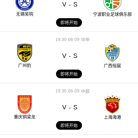
V
S
-
无锡吴钩
宁波职业足球俱乐部
即将开始
19:30
08-09
中甲
V
S
-
广州豹
广西恒宸
即将开始
19:35
08-09
中超
V
S
-
重庆铜梁龙
上海海港
即将开始