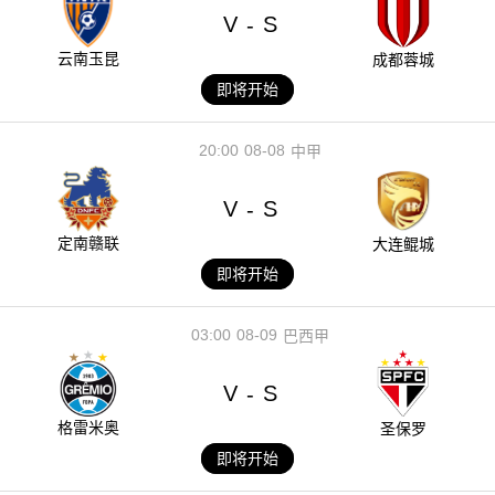
V
S
-
云南玉昆
成都蓉城
即将开始
20:00
08-08
中甲
V
S
-
定南赣联
大连鲲城
即将开始
03:00
08-09
巴西甲
V
S
-
格雷米奥
圣保罗
即将开始