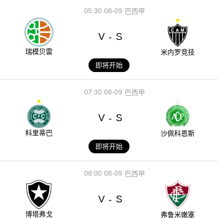
05:30
08-09
巴西甲
V
S
-
瑞模贝雷
米内罗竞技
即将开始
07:30
08-09
巴西甲
V
S
-
科里蒂巴
沙佩科恩斯
即将开始
08:00
08-09
巴西甲
V
S
-
博塔弗戈
弗鲁米嫩塞