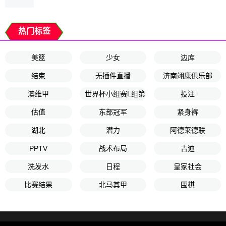
热门标签
美篮
少女
边库
结束
无插件直播
济南翊康俱乐部
澳维甲
世界杯小组赛L组第1轮
投注
估值
东部冠军
紧身裤
湖北
潜力
阿德莱德联
PPTV
战术布局
吉迪
洗发水
日程
皇家社会
比赛结果
北马其甲
围棋