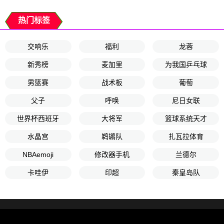
热门标签
交响乐
福利
龙蓉
新秀榜
麦加里
为我国乒乓球
男篮赛
战术板
葡萄
父子
呼唤
尼日女联
世界杯西班牙
大将军
篮球系统天才
水晶宫
鹈鹕队
扎瓦拉体育
NBAemoji
修改器手机
兰德尔
卡哇伊
印超
秦皇岛队