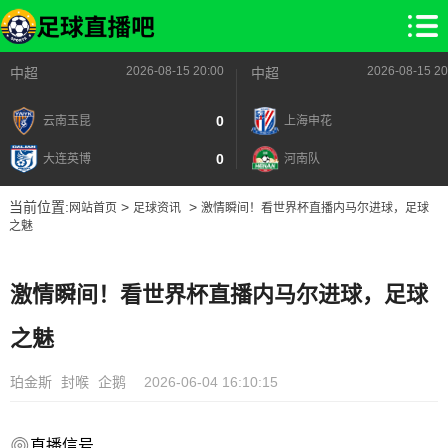
2026-08-15 20:00
2026-08-15 20
中超
中超
0
云南玉昆
上海申花
0
大连英博
河南队
当前位置:
>
>
网站首页
足球资讯
激情瞬间！看世界杯直播内马尔进球，足球
之魅
激情瞬间！看世界杯直播内马尔进球，足球
之魅
珀金斯
封喉
企鹅
2026-06-04 16:10:15
直播信号