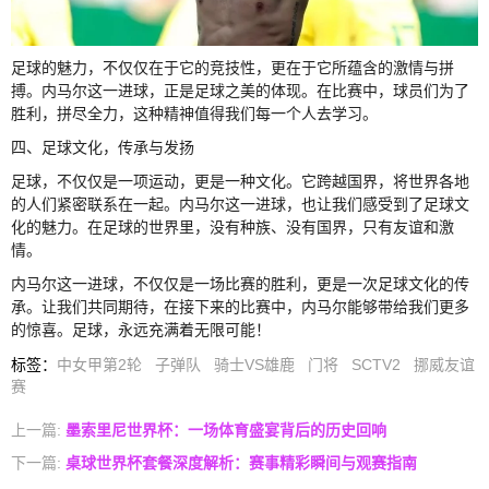
足球的魅力，不仅仅在于它的竞技性，更在于它所蕴含的激情与拼
搏。内马尔这一进球，正是足球之美的体现。在比赛中，球员们为了
胜利，拼尽全力，这种精神值得我们每一个人去学习。
四、足球文化，传承与发扬
足球，不仅仅是一项运动，更是一种文化。它跨越国界，将世界各地
的人们紧密联系在一起。内马尔这一进球，也让我们感受到了足球文
化的魅力。在足球的世界里，没有种族、没有国界，只有友谊和激
情。
内马尔这一进球，不仅仅是一场比赛的胜利，更是一次足球文化的传
承。让我们共同期待，在接下来的比赛中，内马尔能够带给我们更多
的惊喜。足球，永远充满着无限可能！
标签
：
中女甲第2轮
子弹队
骑士VS雄鹿
门将
SCTV2
挪威友谊
赛
上一篇:
墨索里尼世界杯：一场体育盛宴背后的历史回响
下一篇:
桌球世界杯套餐深度解析：赛事精彩瞬间与观赛指南