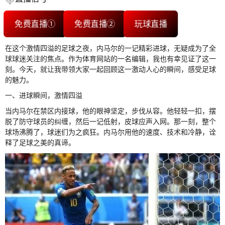
免费直播①
免费直播②
玩球直播
在这个激情四溢的足球之夜，内马尔的一记精彩进球，无疑成为了全
球球迷关注的焦点。作为体育网站的一名编辑，我也有幸见证了这一
刻。今天，就让我带领大家一起回顾这一激动人心的瞬间，感受足球
的魅力。
一、进球瞬间，激情四溢
当内马尔在禁区内接球，他的眼神坚定，步伐从容。他轻轻一扣，摆
脱了防守球员的纠缠，然后一记低射，皮球应声入网。那一刻，整个
球场沸腾了，球迷们为之疯狂。内马尔用他的速度、技术和冷静，诠
释了足球之美的真谛。