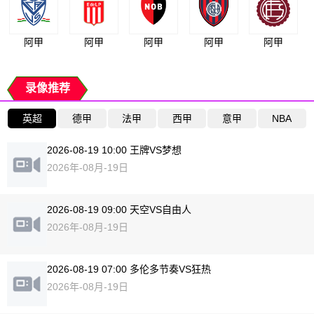
阿甲
阿甲
阿甲
阿甲
阿甲
录像推荐
英超
德甲
法甲
西甲
意甲
NBA
2026-08-19 10:00 王牌VS梦想
2026年-08月-19日
2026-08-19 09:00 天空VS自由人
2026年-08月-19日
2026-08-19 07:00 多伦多节奏VS狂热
2026年-08月-19日