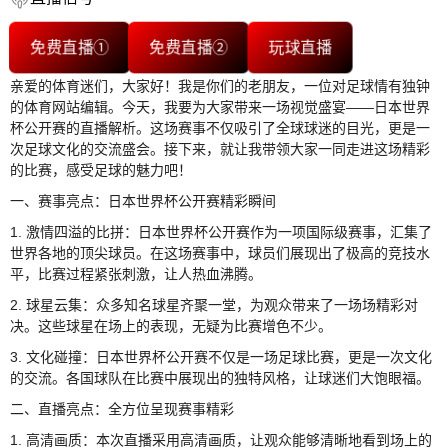
免费直播①
免费直播②
玩球直播
亲爱的体育迷们，大家好！我是你们的老朋友，一位对足球情有独钟
的体育网站编辑。今天，我要为大家带来一场视觉盛宴——日本世界
杯公开赛的直播解析。这场赛事不仅吸引了全球球迷的目光，更是一
次足球文化的交流盛会。接下来，就让我带领大家一同走进这场精彩
的比赛，感受足球的魅力吧！
一、赛事亮点：日本世界杯公开赛精彩瞬间
1. 激情四溢的比拼：日本世界杯公开赛作为一项国际级赛事，汇集了
世界各地的顶尖球员。在这场赛事中，球员们展现出了极高的竞技水
平，比赛过程紧张刺激，让人热血沸腾。
2. 球星云集：众多知名球星齐聚一堂，为观众带来了一场场精彩对
决。这些球星在场上的表现，无疑为比赛增色不少。
3. 文化碰撞：日本世界杯公开赛不仅是一场足球比赛，更是一次文化
的交流。各国球队在比赛中展现出的独特风格，让球迷们大饱眼福。
二、直播亮点：全方位呈现赛事精彩
1. 高清画质：本次直播采用高清画质，让观众能够清晰地看到场上的