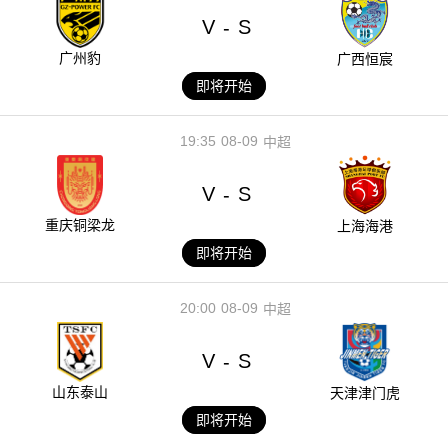
V
S
-
广州豹
广西恒宸
即将开始
19:35
08-09
中超
V
S
-
重庆铜梁龙
上海海港
即将开始
20:00
08-09
中超
V
S
-
山东泰山
天津津门虎
即将开始