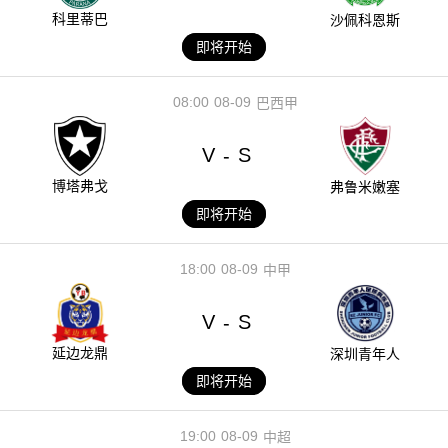
科里蒂巴
沙佩科恩斯
即将开始
08:00
08-09
巴西甲
V
S
-
博塔弗戈
弗鲁米嫩塞
即将开始
18:00
08-09
中甲
V
S
-
延边龙鼎
深圳青年人
即将开始
19:00
08-09
中超