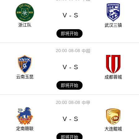
V
S
-
浙江队
武汉三镇
即将开始
20:00
08-08
中超
V
S
-
云南玉昆
成都蓉城
即将开始
20:00
08-08
中甲
V
S
-
定南赣联
大连鲲城
即将开始