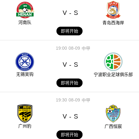
V
S
-
河南队
青岛西海岸
即将开始
19:00
08-09
中甲
V
S
-
无锡吴钩
宁波职业足球俱乐部
即将开始
19:30
08-09
中甲
V
S
-
广州豹
广西恒宸
即将开始