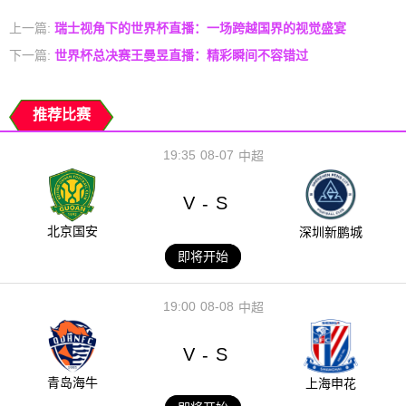
上一篇:
瑞士视角下的世界杯直播：一场跨越国界的视觉盛宴
下一篇:
世界杯总决赛王曼昱直播：精彩瞬间不容错过
推荐比赛
19:35
08-07
中超
V
S
-
北京国安
深圳新鹏城
即将开始
19:00
08-08
中超
V
S
-
青岛海牛
上海申花