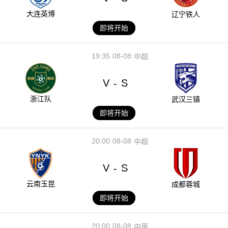
大连英博
辽宁铁人
即将开始
19:35
08-08
中超
V
S
-
浙江队
武汉三镇
即将开始
20:00
08-08
中超
V
S
-
云南玉昆
成都蓉城
即将开始
20:00
08-08
中甲