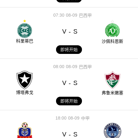
07:30
08-09
巴西甲
V
S
-
科里蒂巴
沙佩科恩斯
即将开始
08:00
08-09
巴西甲
V
S
-
博塔弗戈
弗鲁米嫩塞
即将开始
18:00
08-09
中甲
V
S
-