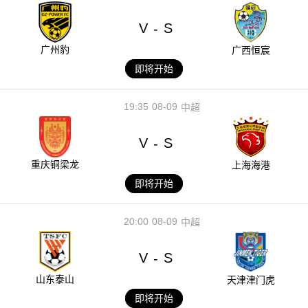
V
S
-
广州豹
广西恒宸
即将开始
19:35
08-09
中超
V
S
-
重庆铜梁龙
上海海港
即将开始
20:00
08-09
中超
V
S
-
山东泰山
天津津门虎
即将开始