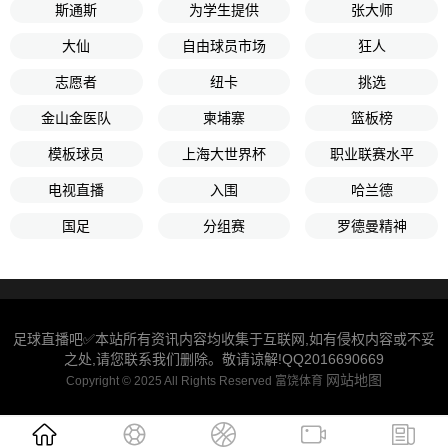
斯通斯
为学生提供
张大师
大仙
自由球员市场
狂人
志愿者
纽卡
挑选
金山金医队
柬埔寨
篮板榜
模板球员
上海大世界杯
职业联赛水平
电视直播
入围
哈兰德
国足
分组赛
罗德曼精神
足球直播吧✅本站所有资讯内容均收集于互联网,如有侵权内容或不妥
之处,请您联系我们删除。敬请谅解!QQ2016690669
网站地图
Copyright © 2025 All Rights Reserved 富饶体育