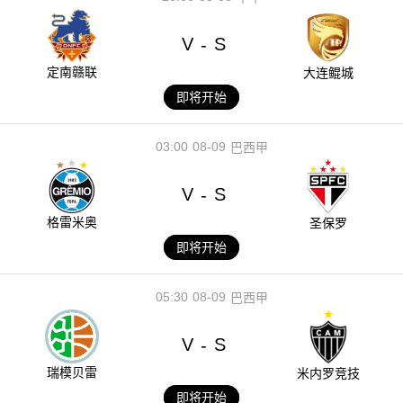
V
S
-
定南赣联
大连鲲城
即将开始
03:00
08-09
巴西甲
V
S
-
格雷米奥
圣保罗
即将开始
05:30
08-09
巴西甲
V
S
-
瑞模贝雷
米内罗竞技
即将开始