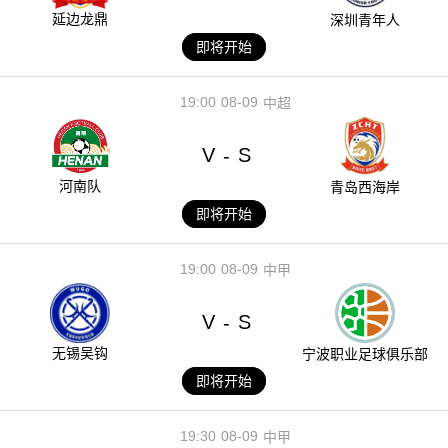
延边龙鼎
深圳青年人
即将开始
19:00
08-09
中超
V
S
-
河南队
青岛西海岸
即将开始
19:00
08-09
中甲
V
S
-
无锡吴钩
宁波职业足球俱乐部
即将开始
19:30
08-09
中甲