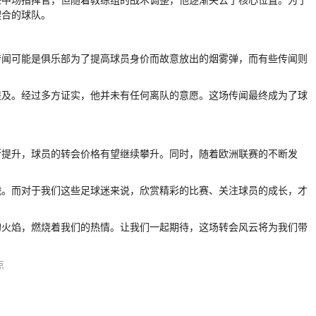
契合的球队。
传闻可能是俱乐部为了提高球员身价而故意放出的烟雾弹，而有些传闻则
提及。经过多方证实，他并未有任何离队的意愿。这场传闻最终成为了球
断提升，球员的转会价格有望继续攀升。同时，随着欧洲联赛的不断发
战。而对于我们这些足球迷来说，欣赏精彩的比赛、关注球员的成长，才
的火焰，燃烧着我们的热情。让我们一起期待，这场转会风云将为我们带
点