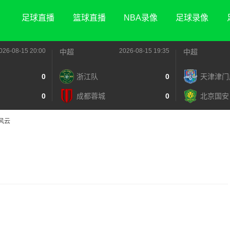
足球直播
篮球直播
NBA录像
足球录像
026-08-15 20:00
2026-08-15 19:35
中超
中超
0
浙江队
0
天津津门
0
成都蓉城
0
北京国安
风云