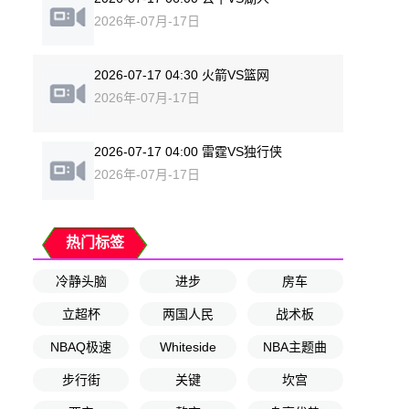
2026年-07月-17日
2026-07-17 04:30 火箭VS篮网
2026年-07月-17日
2026-07-17 04:00 雷霆VS独行侠
2026年-07月-17日
热门标签
冷静头脑
进步
房车
立超杯
两国人民
战术板
NBAQ极速
Whiteside
NBA主题曲
步行街
关键
坎宫