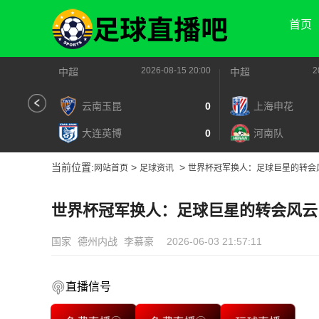
首页
2026-08-15 20:00
2
中超
中超
云南玉昆
0
上海申花
大连英博
0
河南队
当前位置:
>
>
网站首页
足球资讯
世界杯冠军换人：足球巨星的转会
世界杯冠军换人：足球巨星的转会风云
国家
德州内战
李慕豪
2026-06-03 21:57:11
直播信号