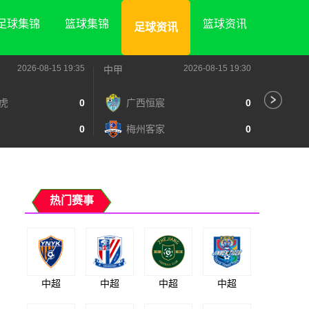
足球集锦
篮球集锦
篮球资讯
足球资讯
2026-08-15 19:35
2026-08-15 19:30
中甲
中甲
虎
0
广西恒宸
0
陕
0
梅州客家
0
长
热门赛事
中超
中超
中超
中超