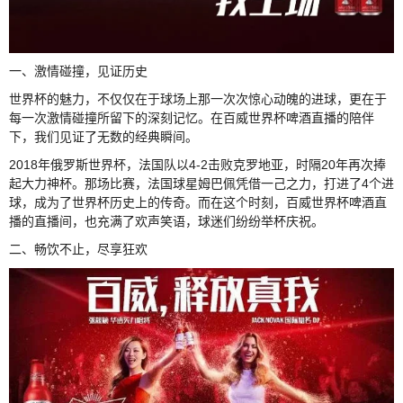
一、激情碰撞，见证历史
世界杯的魅力，不仅仅在于球场上那一次次惊心动魄的进球，更在于
每一次激情碰撞所留下的深刻记忆。在百威世界杯啤酒直播的陪伴
下，我们见证了无数的经典瞬间。
2018年俄罗斯世界杯，法国队以4-2击败克罗地亚，时隔20年再次捧
起大力神杯。那场比赛，法国球星姆巴佩凭借一己之力，打进了4个进
球，成为了世界杯历史上的传奇。而在这个时刻，百威世界杯啤酒直
播的直播间，也充满了欢声笑语，球迷们纷纷举杯庆祝。
二、畅饮不止，尽享狂欢