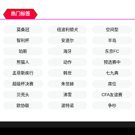
热门标签
莫桑冠
纽波利顿犬
空间型
智利杯
安道尔
半岛
珀斯
海牙
东京FC
熊猫人
动作
预选赛中
孟菲斯疾行
韩世
七九典
超级杯决赛
朱世赫
席位
贝壳头
沸雪
CFA友谊赛
欧协联
波特诺
争吵