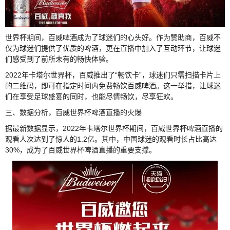
世界杯期间，百威啤酒成为了球迷们的心头好。作为赞助商，百威不
仅为球迷们提供了优质的啤酒，更在直播中加入了互动环节，让球迷
们感受到了前所未有的畅快体验。
2022年卡塔尔世界杯，百威推出了“畅饮卡”，球迷们只需扫描卡片上
的二维码，即可在指定时间内免费畅饮百威啤酒。这一举措，让球迷
们在享受足球盛宴的同时，也能尽情畅饮，尽享狂欢。
三、数据分析，百威世界杯啤酒直播的火爆
据最新数据显示，2022年卡塔尔世界杯期间，百威世界杯啤酒直播的
观看人次达到了惊人的1.2亿。其中，中国球迷的观看时长占比高达
30%，成为了百威世界杯啤酒直播的重要支撑。