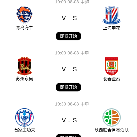
19:00
08-08
中超
V
S
-
青岛海牛
上海申花
即将开始
19:00
08-08
中甲
V
S
-
苏州东吴
长春亚泰
即将开始
19:30
08-08
中甲
V
S
-
石家庄功夫
陕西联合月亮泊队