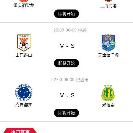
重庆铜梁龙
上海海港
即将开始
20:00
08-09
中超
V
S
-
山东泰山
天津津门虎
即将开始
22:00
08-09
巴西甲
V
S
-
克鲁塞罗
米拉索
即将开始
热门赛事