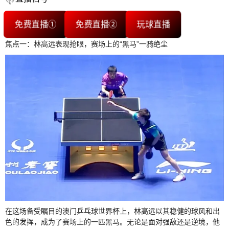
免费直播①
免费直播②
玩球直播
焦点一：林高远表现抢眼，赛场上的“黑马”一骑绝尘
在这场备受瞩目的澳门乒乓球世界杯上，林高远以其稳健的球风和出
色的发挥，成为了赛场上的一匹黑马。无论是面对强敌还是逆境，他