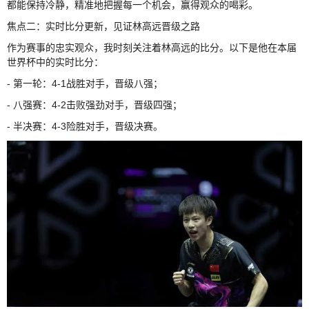
都能保持冷静，精准地把握每一个机会，赢得观众的喝彩。
焦点二：实时比分更新，见证林高远晋级之路
作为赛事的忠实观众，我时刻关注着林高远的比分。以下是他在本届
世界杯中的实时比分：
- 第一轮：4-1战胜对手，晋级八强；
- 八强赛：4-2击败强劲对手，晋级四强；
- 半决赛：4-3险胜对手，晋级决赛。