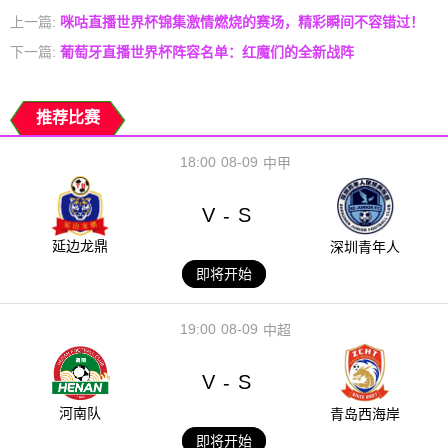
上一篇:
咪咕直播世界杯锦集激情燃烧的赛场，精彩瞬间不容错过！
下一篇:
葡萄牙直播世界杯阵容名单：红魔们的全新战阵
推荐比赛
18:00
08-09
中甲
V
S
-
延边龙鼎
深圳青年人
即将开始
19:00
08-09
中超
V
S
-
河南队
青岛西海岸
即将开始