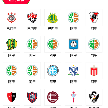
巴西甲
巴西甲
巴西甲
阿甲
阿甲
阿甲
阿甲
阿甲
阿甲
阿甲
阿甲
阿甲
阿甲
阿甲
阿甲