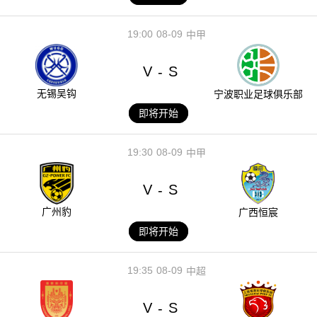
19:00
08-09
中甲
V
S
-
无锡吴钩
宁波职业足球俱乐部
即将开始
19:30
08-09
中甲
V
S
-
广州豹
广西恒宸
即将开始
19:35
08-09
中超
V
S
-