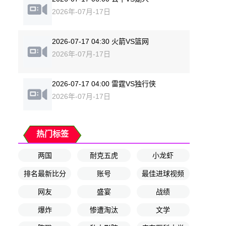
2026年-07月-17日
2026-07-17 04:30 火箭VS篮网
2026年-07月-17日
2026-07-17 04:00 雷霆VS独行侠
2026年-07月-17日
热门标签
两国
耐克五虎
小龙虾
排名最新比分
账号
最佳进球视频
网友
盛宴
战绩
爆炸
惨遭淘汰
文学