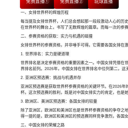
免费直播①
免费直播②
玩球直播
一、女排世界杯的辉煌历程
每当提及女排世界杯，人们总会想起那一段段激动人心的历史
在世界杯的舞台上，书写了无数辉煌的篇章。而每一次的参
二、参赛资格的获取：实力与机遇的碰撞
女排世界杯的参赛资格，并非唾手可得。它需要各国女排在
1. 世界排名：实力是硬道理
世界排名是决定参赛资格的重要因素之一。中国女排凭借在
界排名前列。2026年，中国女排在世界排名中位列第二，
2. 亚洲区预选赛：挑战与机遇并存
亚洲区预选赛是获取世界杯参赛资格的关键环节。在2026
杯。这次预选赛的胜利，既是对中国女排实力的肯定，也是
3. 欧洲区、美洲区预选赛：各国女排的较量
除了亚洲区，欧洲区和美洲区也是世界杯参赛资格的争夺之
得一提的是，欧洲区和美洲区的预选赛同样竞争激烈，各国
三、中国女排的荣耀之路