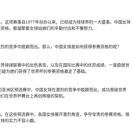
。这项赛事自1977年创办以来，已经成为排球界的一大盛事。中国女排
赛资格，都凝聚着女排姑娘们的辛勤付出和不懈努力。
激烈的竞争中脱颖而出。那么，中国女排是如何获得参赛资格的呢？
世界排球联赛中的出色表现，以及在国际比赛中的优异成绩，一直稳居世
这无疑为她们获得了世界杯的参赛资格奠定了基础。
年的亚洲区预选赛中，中国女排在激烈的竞争中脱颖而出，成功晋级世界
她们在世界杯舞台上再创辉煌的契机。
地。在这些预选赛中，各国女排展开激烈角逐，争夺宝贵的参赛资格。值
女排的实力不容小觑。