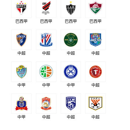
巴西甲
巴西甲
巴西甲
巴西甲
中超
中超
中超
中超
中甲
中甲
中甲
中超
中甲
中超
中超
中超