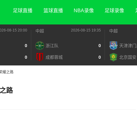
足球直播
篮球直播
NBA录像
足球录像
026-08-15 20:00
2026-08-15 19:35
中超
中超
0
浙江队
0
天津津门
0
成都蓉城
0
北京国安
荣耀之路
之路