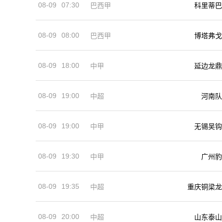
08-09
07:30
巴西甲
科里蒂巴
08-09
08:00
巴西甲
博塔弗戈
08-09
18:00
中甲
延边龙鼎
08-09
19:00
河南队
中超
08-09
19:00
中甲
无锡吴钩
08-09
19:30
中甲
广州豹
08-09
19:35
中超
重庆铜梁龙
08-09
20:00
中超
山东泰山