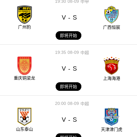
19:30
08-09
中甲
V
S
-
广州豹
广西恒宸
即将开始
19:35
08-09
中超
V
S
-
重庆铜梁龙
上海海港
即将开始
20:00
08-09
中超
V
S
-
山东泰山
天津津门虎