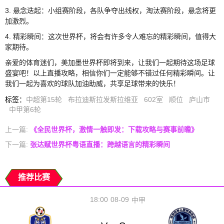
3. 悬念迭起：小组赛阶段，各队争夺出线权，淘汰赛阶段，悬念将更
加激烈。
4. 精彩瞬间：这次世界杯，将会有许多令人难忘的精彩瞬间，值得大
家期待。
亲爱的体育迷们，美加墨世界杯即将到来，让我们一起期待这场足球
盛宴吧！以上直播攻略，相信你们一定能够不错过任何精彩瞬间。让
我们一起为喜欢的球队加油助威，共享足球带来的快乐！
标签
：
中超第15轮
布拉迪斯拉发斯拉维亚
602室
顺位
庐山市
中甲第6轮
上一篇:
《全民世界杯，激情一触即发：下载攻略与赛事前瞻》
下一篇:
张达赋世界杯粤语直播：跨越语言的精彩瞬间
推荐比赛
18:00
08-09
中甲