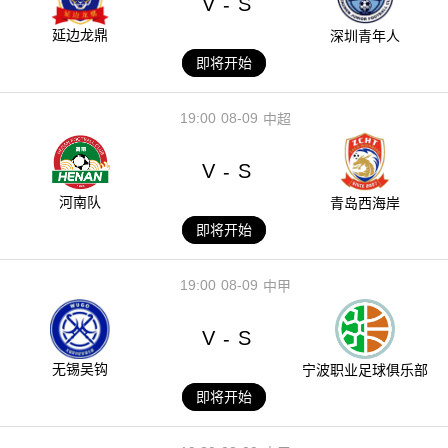
V
S
-
延边龙鼎
深圳青年人
即将开始
19:00
08-09
中超
V
S
-
河南队
青岛西海岸
即将开始
19:00
08-09
中甲
V
S
-
无锡吴钩
宁波职业足球俱乐部
即将开始