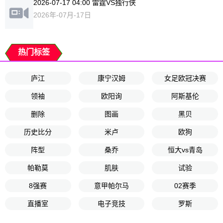
2026-07-17 04:00 雷霆VS独行侠
2026年-07月-17日
热门标签
庐江
康宁汉姆
女足欧冠决赛
领袖
欧阳询
阿斯基伦
删除
图画
黑贝
历史比分
米卢
欧狗
阵型
桑乔
恒大vs青岛
帕勒莫
肌肤
试验
8强赛
意甲帕尔马
02赛季
直播室
电子竞技
罗斯