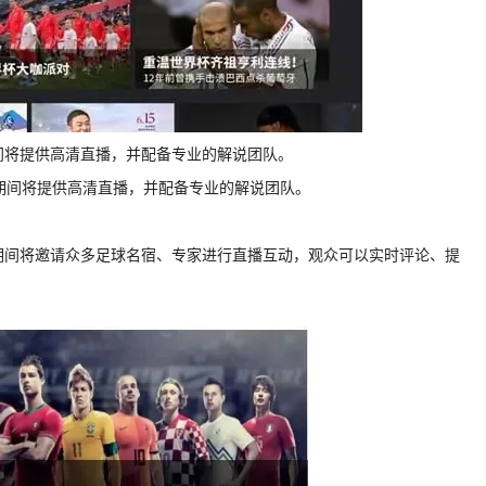
期间将提供高清直播，并配备专业的解说团队。
界杯期间将提供高清直播，并配备专业的解说团队。
杯期间将邀请众多足球名宿、专家进行直播互动，观众可以实时评论、提