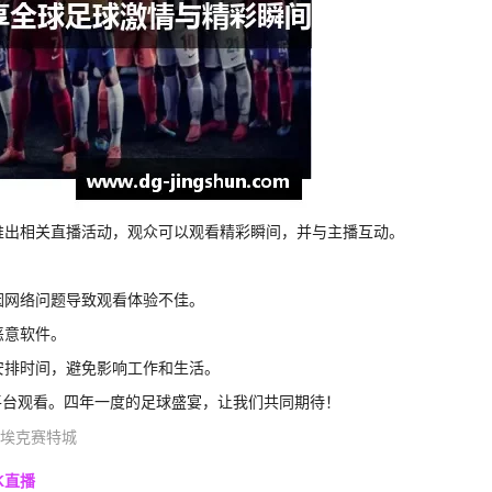
将推出相关直播活动，观众可以观看精彩瞬间，并与主播互动。
因网络问题导致观看体验不佳。
恶意软件。
安排时间，避免影响工作和生活。
平台观看。四年一度的足球盛宴，让我们共同期待！
埃克赛特城
K直播