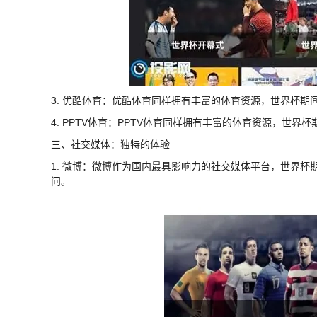
3. 优酷体育：优酷体育同样拥有丰富的体育资源，世界杯
4. PPTV体育：PPTV体育同样拥有丰富的体育资源，世
三、社交媒体：独特的体验
1. 微博：微博作为国内最具影响力的社交媒体平台，世界
问。