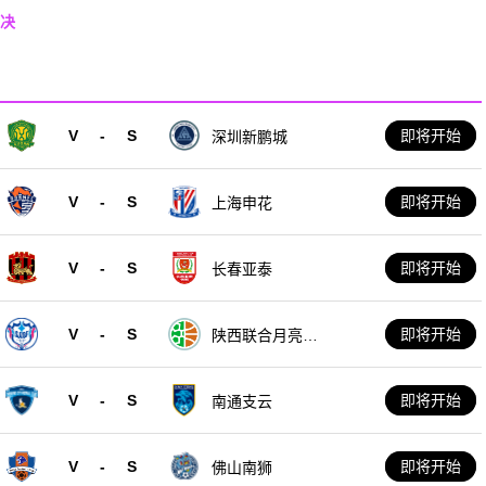
对决
V
-
S
即将开始
深圳新鹏城
V
-
S
即将开始
上海申花
V
-
S
即将开始
长春亚泰
V
-
S
即将开始
陕西联合月亮泊
队
V
-
S
即将开始
南通支云
V
-
S
即将开始
佛山南狮