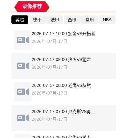
录像推荐
英超
德甲
法甲
西甲
意甲
NBA
2026-07-17 10:00 掘金VS开拓者
2026年-07月-17日
2026-07-17 09:00 热火VS猛龙
2026年-07月-17日
2026-07-17 08:00 老鹰VS灰熊
2026年-07月-17日
2026-07-17 07:00 尼克斯VS勇士
2026年-07月-17日
2026-07-17 06:00 公牛VS湖人