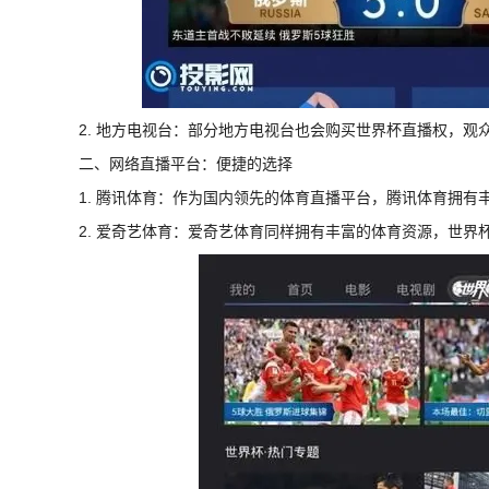
2. 地方电视台：部分地方电视台也会购买世界杯直播权，观
二、网络直播平台：便捷的选择
1. 腾讯体育：作为国内领先的体育直播平台，腾讯体育拥
2. 爱奇艺体育：爱奇艺体育同样拥有丰富的体育资源，世