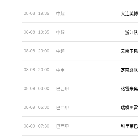
08-08
19:35
中超
大连英博
08-08
19:35
中超
浙江队
08-08
20:00
中超
云南玉昆
08-08
20:00
中甲
定南赣联
08-09
03:00
巴西甲
格雷米奥
08-09
05:30
巴西甲
瑞模贝雷
08-09
07:30
巴西甲
科里蒂巴