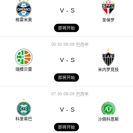
V
S
-
格雷米奥
圣保罗
即将开始
05:30
08-09
巴西甲
V
S
-
瑞模贝雷
米内罗竞技
即将开始
07:30
08-09
巴西甲
V
S
-
科里蒂巴
沙佩科恩斯
即将开始