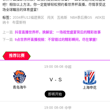
吧！相信以上方法，你一定能够轻松预约看世界杯直播，尽情享受这
场全球瞩目的体育盛宴！
标签
：
2034杯U12福建赛区
闯关
瓦格斯
NBA季后赛G5
AEK拉
纳卡
布雷斯特
上一篇:
抖音直播世界杯，换解说：一场视觉盛宴背后的精彩故事
下一篇:
9点世界杯直播视频：不容错过的精彩瞬间，尽在掌握！
推荐比赛
19:00
08-08
中超
V
S
-
青岛海牛
上海申花
即将开始
19:00
08-08
中甲