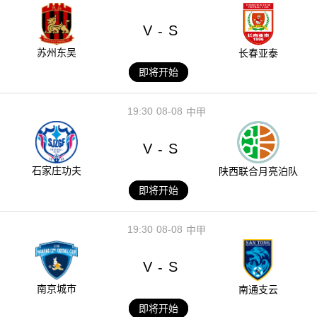
V
S
-
苏州东吴
长春亚泰
即将开始
19:30
08-08
中甲
V
S
-
石家庄功夫
陕西联合月亮泊队
即将开始
19:30
08-08
中甲
V
S
-
南京城市
南通支云
即将开始