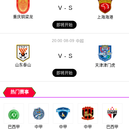
V
S
-
重庆铜梁龙
上海海港
即将开始
20:00
08-09
中超
V
S
-
山东泰山
天津津门虎
即将开始
热门赛事
巴西甲
中甲
中甲
中甲
巴西甲