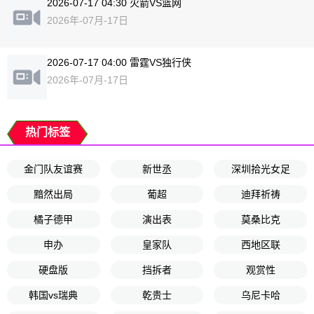
2026-07-17 04:30 火箭VS篮网
2026年-07月-17日
2026-07-17 04:00 雷霆VS独行侠
2026年-07月-17日
热门标签
金门队友谊赛
新世丞
深圳拾光女足
黯然出局
葡超
迪拜祈祷
橘子德甲
演出表
莫桑比克
申办
皇家队
西地区联
硬盘版
挡拆者
观赏性
韩国vs瑞典
乾贵士
乌尼卡哈