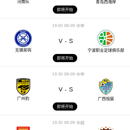
河南队
青岛西海岸
即将开始
19:00
08-09
中甲
V
S
-
无锡吴钩
宁波职业足球俱乐部
即将开始
19:30
08-09
中甲
V
S
-
广州豹
广西恒宸
即将开始
19:35
08-09
中超