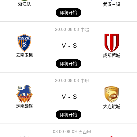
浙江队
武汉三镇
即将开始
20:00
08-08
中超
V
S
-
云南玉昆
成都蓉城
即将开始
20:00
08-08
中甲
V
S
-
定南赣联
大连鲲城
即将开始
03:00
08-09
巴西甲