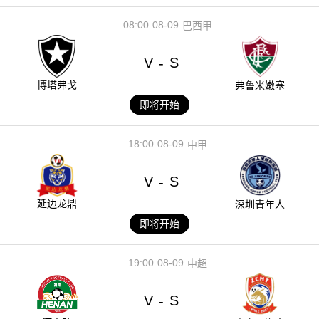
08:00
08-09
巴西甲
V
S
-
博塔弗戈
弗鲁米嫩塞
即将开始
18:00
08-09
中甲
V
S
-
延边龙鼎
深圳青年人
即将开始
19:00
08-09
中超
V
S
-