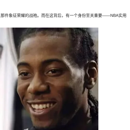
上那件象征荣耀的战袍。而在这背后，有一个身份至关重要——NBA实用