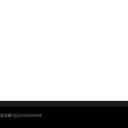
QQ2016690669