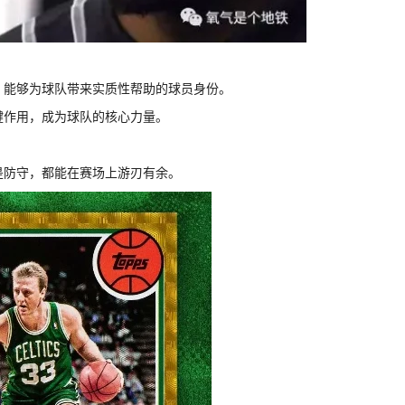
色，能够为球队带来实质性帮助的球员身份。
关键作用，成为球队的核心力量。
是防守，都能在赛场上游刃有余。