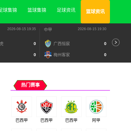
足球集锦
篮球集锦
足球资讯
篮球资讯
2026-08-15 19:35
2026-08-15 19:30
中甲
中甲
虎
0
广西恒宸
0
陕
0
梅州客家
0
长
热门赛事
巴西甲
巴西甲
巴西甲
阿甲