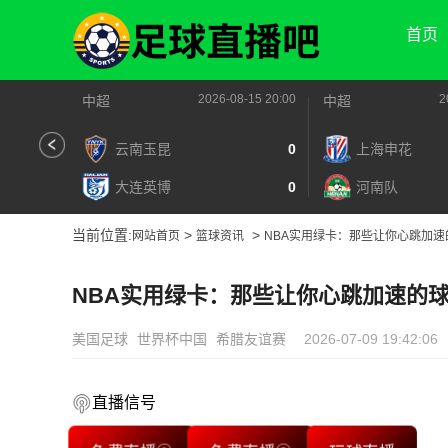
首页
2026-08-15 20:00
2
中超
中超
云南玉昆
0
上海申花
大连英博
0
河南队
当前位置:
>
>
网站首页
篮球资讯
NBA实用绿卡：那些让你心跳加速
NBA实用绿卡：那些让你心跳加速的
美国足球
世界杯中国
希腊友谊赛
2026-07-09 19:42:06
直播信号