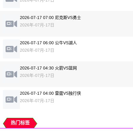
2026-07-17 07:00 尼克斯VS勇士
2026年-07月-17日
2026-07-17 06:00 公牛VS湖人
2026年-07月-17日
2026-07-17 04:30 火箭VS篮网
2026年-07月-17日
2026-07-17 04:00 雷霆VS独行侠
2026年-07月-17日
热门标签