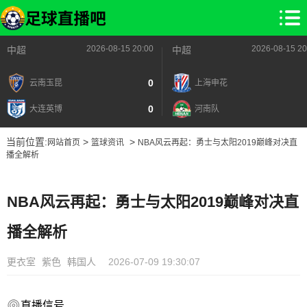
2026-08-15 20:00
2026-08-15 20
中超
中超
0
云南玉昆
上海申花
0
大连英博
河南队
当前位置:
>
>
网站首页
篮球资讯
NBA风云再起：勇士与太阳2019巅峰对决直
播全解析
NBA风云再起：勇士与太阳2019巅峰对决直
播全解析
更衣室
紫色
韩国人
2026-07-09 19:30:07
直播信号