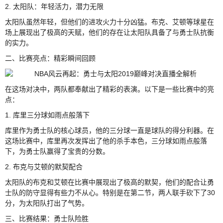
2. 太阳队：年轻活力，潜力无限
太阳队虽然年轻，但他们的进攻火力十分凶猛。布克、艾顿等球星在
场上展现出了极高的天赋，他们的存在让太阳队具备了与勇士队抗衡
的实力。
二、比赛亮点：精彩瞬间回顾
在这场对决中，两队都奉献出了精彩的表演。以下是一些比赛中的亮
点：
1. 库里三分球如雨点般落下
库里作为勇士队的核心球员，他的三分球一直是球队的得分利器。在
这场比赛中，库里再次发挥出了他的杀手本色，三分球如雨点般落
下，为勇士队赢得了宝贵的分数。
2. 布克与艾顿的默契配合
太阳队的布克和艾顿在比赛中展现出了极高的默契，他们的配合让勇
士队的防守显得有些力不从心。特别是在第二节，两人联手砍下了30
分，为太阳队打出了气势。
三、比赛结果：勇士队险胜