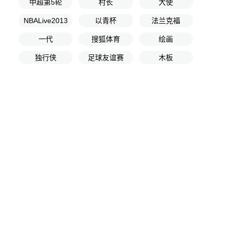
中超第5轮
村长
大使
NBALive2013
以青杯
法兰克福
一代
搜狐体育
绘画
独行侠
足球友谊赛
木板