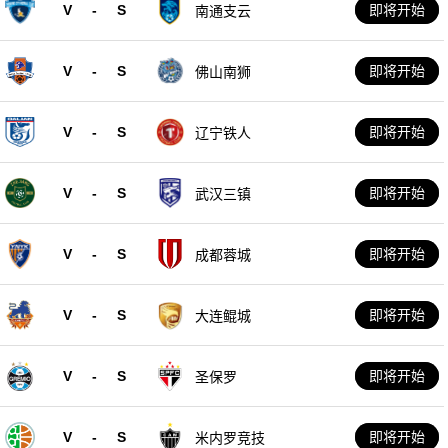
V
-
S
即将开始
南通支云
V
-
S
即将开始
佛山南狮
V
-
S
即将开始
辽宁铁人
V
-
S
即将开始
武汉三镇
V
-
S
即将开始
成都蓉城
V
-
S
即将开始
大连鲲城
V
-
S
即将开始
圣保罗
V
-
S
即将开始
米内罗竞技