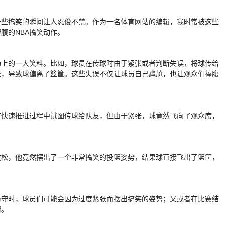
一些搞笑的瞬间让人忍俊不禁。作为一名体育网站的编辑，我时常被这些
腹的NBA搞笑动作。
场上的一大笑料。比如，球员在传球时由于紧张或者判断失误，将球传给
准，导致球偏离了篮筐。这些失误不仅让球员自己尴尬，也让观众们捧腹
在快速推进过程中试图传球给队友，但由于紧张，球竟然飞向了观众席，
放松，他竟然摆出了一个非常搞笑的投篮姿势，结果球直接飞出了篮筐，
防守时，球员们可能会因为过度紧张而摆出搞笑的姿势；又或者在比赛结
情。