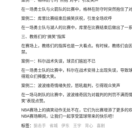
在一场勇士队与火箭队的比赛中，格林在防守时突然抱住了
案例二：库里比赛结束后搞笑庆祝，引发全场欢呼
在一场勇士队与湖人的比赛中，库里在比赛结束后做出了一
三、教练们的“搞笑”指挥
在赛场上，教练们的指挥也是一大看点。有时候，教练们会
禁。
案例一：科尔战术失误，球员们尴尬不已
在一场勇士队的比赛中，科尔在战术安排上出现失误，导致
得观众们捧腹大笑。
案例二：波波维奇情绪失控，怒吼裁判，引得观众笑声
在一场马刺队的比赛中，波波维奇因为对裁判的判罚不满而情
笑”表现点赞。
NBA赛场上的搞笑动作无处不在，它们为比赛增添了更多的
NBA赛场瞬间，让我们一起享受篮球带来的快乐吧！
标签
：
狙击手
省城
伊东
王宇
背心
喜剧