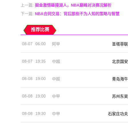
上一篇:
掘金激情碰撞湖人，NBA巅峰对决赛况解析
下一篇:
NBA合同交易：背后那些不为人知的策略与智慧
推荐比赛
08-07
06:00
阿甲
圣塔菲联
08-07
19:35
中超
北京国安
08-08
19:00
中超
青岛海牛
08-08
19:00
中甲
苏州东吴
08-08
19:30
中甲
石家庄功夫