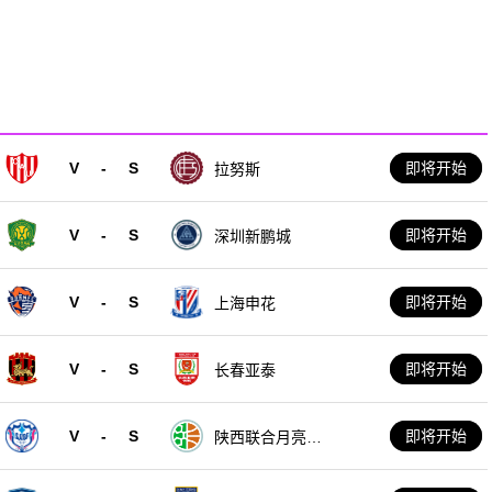
V
-
S
即将开始
拉努斯
V
-
S
即将开始
深圳新鹏城
V
-
S
即将开始
上海申花
V
-
S
即将开始
长春亚泰
V
-
S
即将开始
陕西联合月亮泊
队