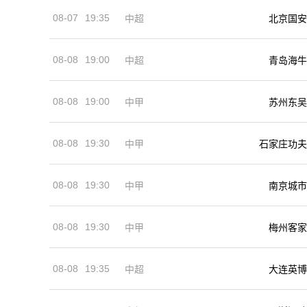
08-07
19:35
中超
北京国安
08-08
19:00
中超
青岛海牛
08-08
19:00
中甲
苏州东吴
08-08
19:30
中甲
石家庄功夫
08-08
19:30
中甲
南京城市
08-08
19:30
中甲
梅州客家
08-08
19:35
中超
大连英博