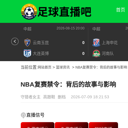
首页
2026-08-15 20:00
2
中超
中超
云南玉昆
0
上海申花
大连英博
0
河南队
当前位置:
>
>
网站首页
篮球资讯
NBA复赛禁令：背后的故事与影响
NBA复赛禁令：背后的故事与影响
守猎者女主
高跟鞋
删档
2026-07-09 18:21:53
直播信号