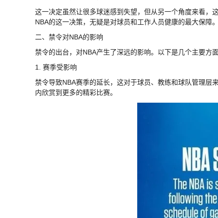
这一决定虽然让很多球迷感到失望，但从另一个角度来看，这
NBA的这一决策，无疑是对球员和工作人员健康的最大保障
二、禁令对NBA的影响
禁令的出台，对NBA产生了深远的影响。以下是几个主要方
1. 赛季受影响
禁令导致NBA赛季的延长，这对于球员、教练和球队管理层
内欣赏到更多的精彩比赛。