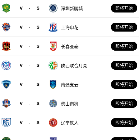
V
-
S
即将开始
深圳新鹏城
V
-
S
即将开始
上海申花
V
-
S
即将开始
长春亚泰
V
-
S
即将开始
陕西联合月亮泊
队
V
-
S
即将开始
南通支云
V
-
S
即将开始
佛山南狮
V
-
S
即将开始
辽宁铁人