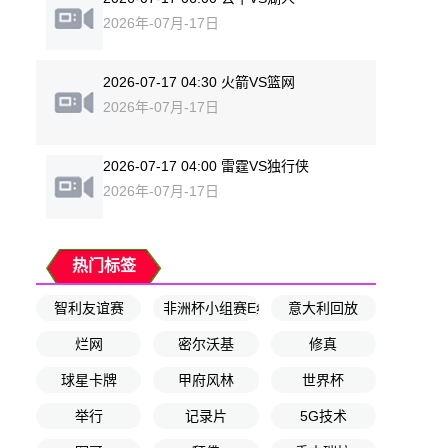
2026年-07月-17日
2026-07-17 04:30 火箭VS篮网
2026年-07月-17日
2026-07-17 04:00 雷霆VS独行侠
2026年-07月-17日
热门标签
智利友谊赛
非洲杯小组赛E组第1轮
意大利回放
烂网
密尔沃基
修真
球星卡牌
甲府风林
世界杯
举行
记录片
5G技术