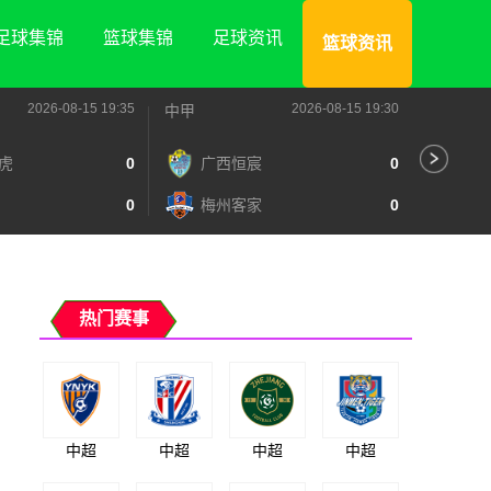
足球集锦
篮球集锦
足球资讯
篮球资讯
2026-08-15 19:35
2026-08-15 19:30
中甲
中甲
虎
0
广西恒宸
0
陕
0
梅州客家
0
长
热门赛事
中超
中超
中超
中超