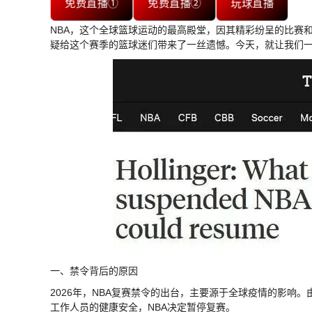
免费直播①
免费直播②
玩球直播
NBA，这个全球篮球运动的最高殿堂，因其精彩纷呈的比赛和
疑给这个赛季的篮球迷们带来了一丝遗憾。今天，就让我们一
一、禁令背后的原因
2026年，NBA复赛禁令的出台，主要源于全球疫情的影响
工作人员的健康安全，NBA决定暂停复赛。