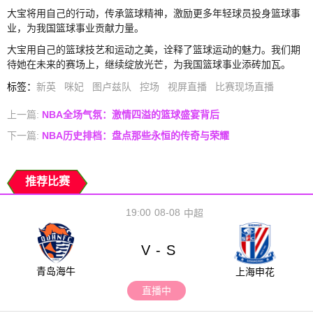
大宝将用自己的行动，传承篮球精神，激励更多年轻球员投身篮球事
业，为我国篮球事业贡献力量。
大宝用自己的篮球技艺和运动之美，诠释了篮球运动的魅力。我们期
待她在未来的赛场上，继续绽放光芒，为我国篮球事业添砖加瓦。
标签
：
新英
咪妃
图卢兹队
控场
视屏直播
比赛现场直播
上一篇:
NBA全场气氛：激情四溢的篮球盛宴背后
下一篇:
NBA历史排档：盘点那些永恒的传奇与荣耀
推荐比赛
19:00
08-08
中超
V
S
-
青岛海牛
上海申花
直播中