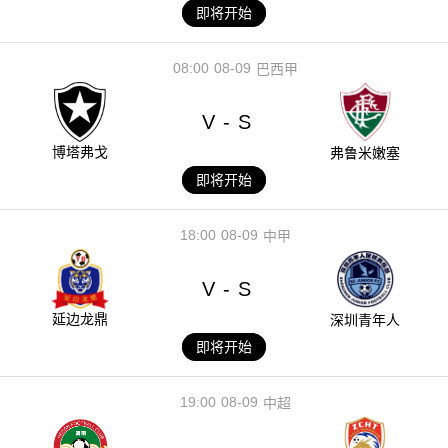
即将开始
08:00
08-09
巴西甲
V
S
-
博塔弗戈
弗鲁米嫩塞
即将开始
18:00
08-09
中甲
V
S
-
延边龙鼎
深圳青年人
即将开始
19:00
08-09
中超