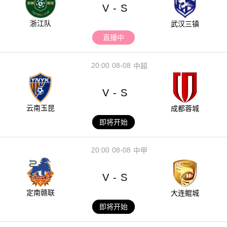
V
S
-
浙江队
武汉三镇
直播中
20:00
08-08
中超
V
S
-
云南玉昆
成都蓉城
即将开始
20:00
08-08
中甲
V
S
-
定南赣联
大连鲲城
即将开始