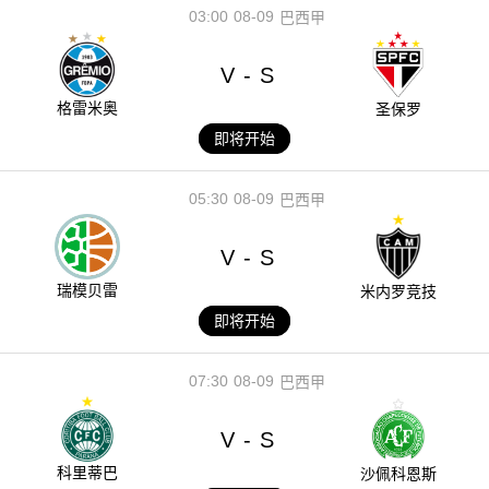
03:00
08-09
巴西甲
V
S
-
格雷米奥
圣保罗
即将开始
05:30
08-09
巴西甲
V
S
-
瑞模贝雷
米内罗竞技
即将开始
07:30
08-09
巴西甲
V
S
-
科里蒂巴
沙佩科恩斯