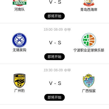
V
S
-
河南队
青岛西海岸
即将开始
19:00
08-09
中甲
V
S
-
无锡吴钩
宁波职业足球俱乐部
即将开始
19:30
08-09
中甲
V
S
-
广州豹
广西恒宸
即将开始