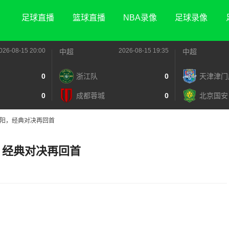
足球直播
篮球直播
NBA录像
足球录像
026-08-15 20:00
2026-08-15 19:35
中超
中超
0
浙江队
0
天津津门
0
成都蓉城
0
北京国安
太阳，经典对决再回首
，经典对决再回首