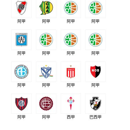
阿甲
阿甲
阿甲
阿甲
阿甲
阿甲
阿甲
阿甲
阿甲
阿甲
阿甲
阿甲
阿甲
阿甲
西甲
巴西甲