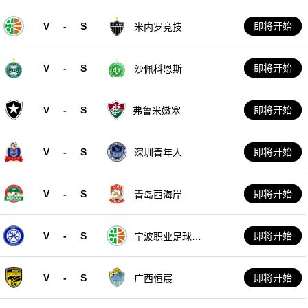
V
-
S
即将开始
米内罗竞技
V
-
S
即将开始
沙佩科恩斯
V
-
S
即将开始
弗鲁米嫩塞
V
-
S
即将开始
深圳青年人
V
-
S
即将开始
青岛西海岸
V
-
S
即将开始
宁波职业足球俱
乐部
V
-
S
即将开始
广西恒宸