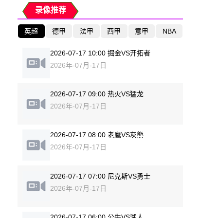
录像推荐
英超
德甲
法甲
西甲
意甲
NBA
2026-07-17 10:00 掘金VS开拓者
2026年-07月-17日
2026-07-17 09:00 热火VS猛龙
2026年-07月-17日
2026-07-17 08:00 老鹰VS灰熊
2026年-07月-17日
2026-07-17 07:00 尼克斯VS勇士
2026年-07月-17日
2026-07-17 06:00 公牛VS湖人