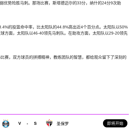
微弱优势险胜马刺。那场比赛，斯塔德迈尔的33分，纳什的24分9次助
4%的投篮命中率，比太阳队的44.8%高出近4个百分点。太阳队以50%
球方面，太阳队以46-40领先马刺队。在助攻方面，太阳队以29-20领先
场比赛，双方球员的拼搏精神，教练团队的智慧，都给观众留下了深刻的
V
-
S
即将开始
圣保罗