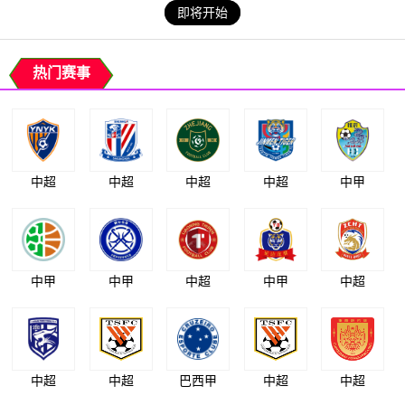
即将开始
热门赛事
中超
中超
中超
中超
中甲
中甲
中甲
中超
中甲
中超
中超
中超
巴西甲
中超
中超