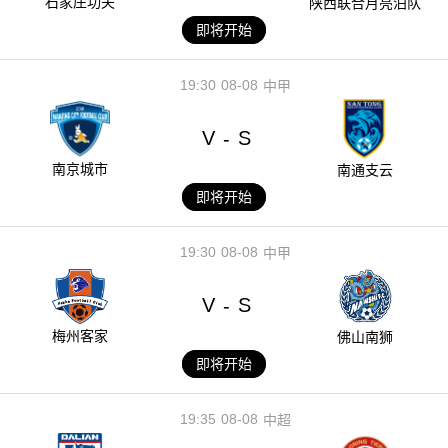
石家庄功夫
陕西联合月亮泊队
即将开始
19:30
08-08
中甲
V
S
-
南京城市
南通支云
即将开始
19:30
08-08
中甲
V
S
-
梅州客家
佛山南狮
即将开始
19:35
08-08
中超