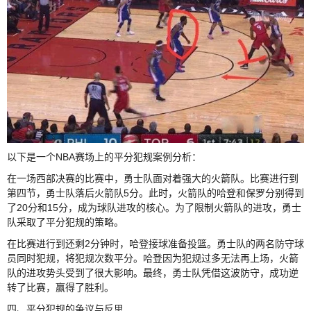
以下是一个NBA赛场上的平分犯规案例分析：
在一场西部决赛的比赛中，勇士队面对着强大的火箭队。比赛进行到
第四节，勇士队落后火箭队5分。此时，火箭队的哈登和保罗分别得到
了20分和15分，成为球队进攻的核心。为了限制火箭队的进攻，勇士
队采取了平分犯规的策略。
在比赛进行到还剩2分钟时，哈登接球准备投篮。勇士队的两名防守球
员同时犯规，将犯规次数平分。哈登因为犯规过多无法再上场，火箭
队的进攻势头受到了很大影响。最终，勇士队凭借这波防守，成功逆
转了比赛，赢得了胜利。
四、平分犯规的争议与反思