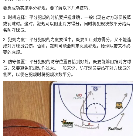
要想成功实施平分犯规，要了解以下几点技巧：
1. 时机选择：平分犯规的时机要把握准确，一般出现在对方球员投篮
或罚球时。这时，犯规可以阻止对方得分，同时将犯规次数平分给两
名防守球员。
2. 犯规力度：平分犯规的力度要适中，既要阻止对方得分，又不能造
成对方球员受伤。否则，裁判可能会判定恶意犯规，给球队带来不必
要的麻烦。
3. 防守位置：平分犯规的防守位置要恰到好处，既要能够阻挡对方球
员，又要避免犯规动作过大。一般来说，防守球员要站在对方球员的
侧面，以便在犯规时将犯规次数平分。