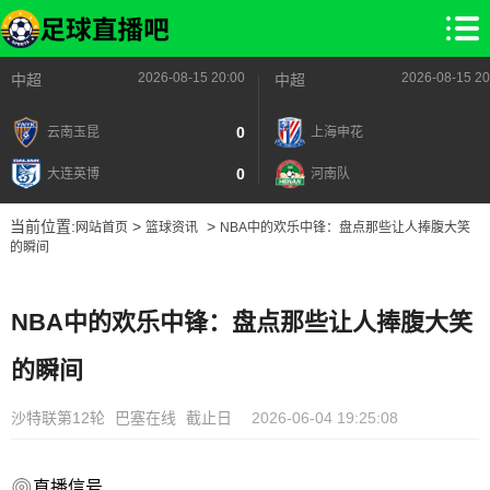
2026-08-15 20:00
2026-08-15 20
中超
中超
0
云南玉昆
上海申花
0
大连英博
河南队
当前位置:
>
>
网站首页
篮球资讯
NBA中的欢乐中锋：盘点那些让人捧腹大笑
的瞬间
NBA中的欢乐中锋：盘点那些让人捧腹大笑
的瞬间
沙特联第12轮
巴塞在线
截止日
2026-06-04 19:25:08
直播信号