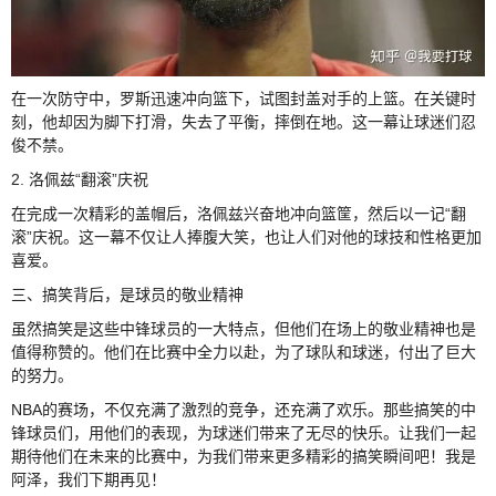
在一次防守中，罗斯迅速冲向篮下，试图封盖对手的上篮。在关键时
刻，他却因为脚下打滑，失去了平衡，摔倒在地。这一幕让球迷们忍
俊不禁。
2. 洛佩兹“翻滚”庆祝
在完成一次精彩的盖帽后，洛佩兹兴奋地冲向篮筐，然后以一记“翻
滚”庆祝。这一幕不仅让人捧腹大笑，也让人们对他的球技和性格更加
喜爱。
三、搞笑背后，是球员的敬业精神
虽然搞笑是这些中锋球员的一大特点，但他们在场上的敬业精神也是
值得称赞的。他们在比赛中全力以赴，为了球队和球迷，付出了巨大
的努力。
NBA的赛场，不仅充满了激烈的竞争，还充满了欢乐。那些搞笑的中
锋球员们，用他们的表现，为球迷们带来了无尽的快乐。让我们一起
期待他们在未来的比赛中，为我们带来更多精彩的搞笑瞬间吧！我是
阿泽，我们下期再见！