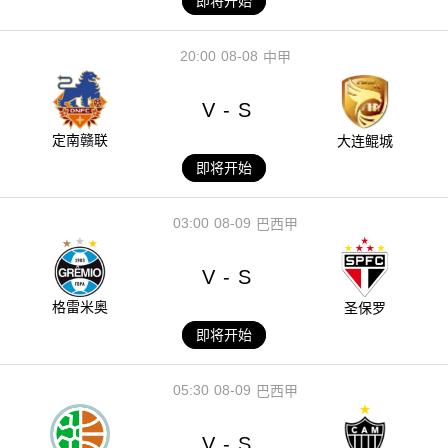
即将开始
20:00
08-08
中甲
V
S
-
定南赣联
大连鲲城
即将开始
03:00
08-09
巴西甲
V
S
-
格雷米奥
圣保罗
即将开始
05:30
08-09
巴西甲
V
S
-