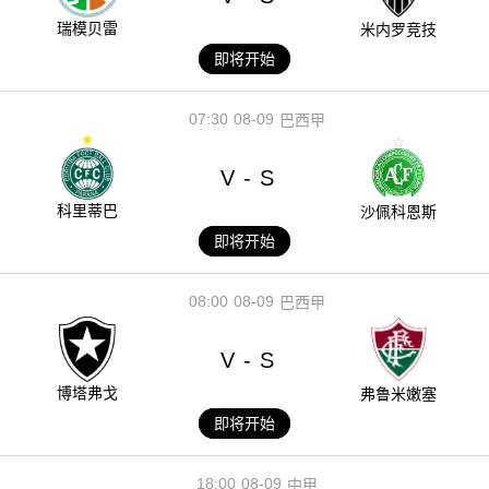
瑞模贝雷
米内罗竞技
即将开始
07:30
08-09
巴西甲
V
S
-
科里蒂巴
沙佩科恩斯
即将开始
08:00
08-09
巴西甲
V
S
-
博塔弗戈
弗鲁米嫩塞
即将开始
18:00
08-09
中甲