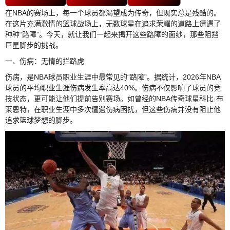
在NBA的赛场上，每一个球员都渴望成为传奇，但现实总是残酷的。
在这片充满激情的篮球战场上，无数球星在追求荣耀的道路上遭遇了
种种“路障”。今天，就让我们一起来揭开这些路障的面纱，那些阻挡
巨星脚步的挑战。
一、伤病：无情的拦路虎
伤病，是NBA球员职业生涯中最常见的“路障”。据统计，2026年NBA
球员的平均职业生涯伤病发生率高达40%。伤病不仅影响了球员的竞
技状态，更可能让他们提前告别赛场。如曾经的NBA传奇球星科比·布
莱恩特，在职业生涯中多次遭遇伤病困扰，但这些伤病并没有阻止他
追求篮球梦想的脚步。