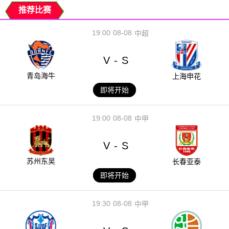
推荐比赛
19:00
08-08
中超
V
S
-
青岛海牛
上海申花
即将开始
19:00
08-08
中甲
V
S
-
苏州东吴
长春亚泰
即将开始
19:30
08-08
中甲