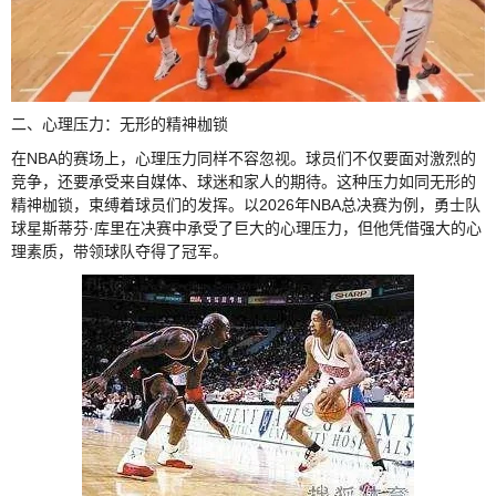
二、心理压力：无形的精神枷锁
在NBA的赛场上，心理压力同样不容忽视。球员们不仅要面对激烈的
竞争，还要承受来自媒体、球迷和家人的期待。这种压力如同无形的
精神枷锁，束缚着球员们的发挥。以2026年NBA总决赛为例，勇士队
球星斯蒂芬·库里在决赛中承受了巨大的心理压力，但他凭借强大的心
理素质，带领球队夺得了冠军。