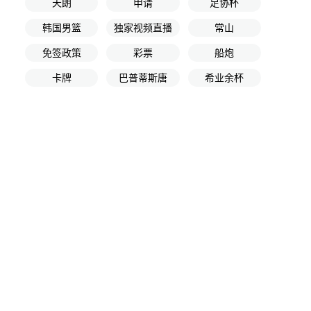
天朗
申请
足协杯
韩国男篮
独家视频直播
常山
免签政策
彩票
船炮
卡牌
巴普蒂斯唐
希业余杯