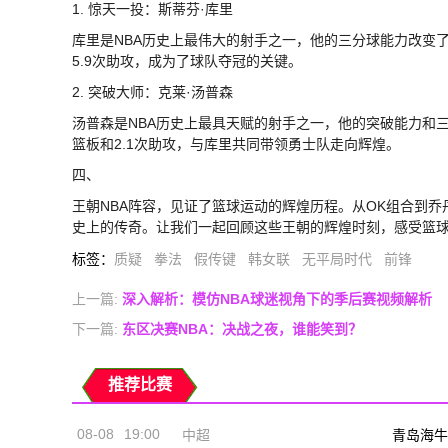
1. 惊天一投：斯蒂芬·库里
库里是NBA历史上最伟大的射手之一，他的三分球能力改变了
5.9次助攻，成为了球队夺冠的关键。
2. 突破大师：克莱·汤普森
汤普森是NBA历史上最具天赋的射手之一，他的突破能力和三
篮板和2.1次助攻，与库里共同带领勇士队走向辉煌。
四、
王朝NBA阵容，见证了篮球运动的辉煌历程。从OK组合到
史上的传奇。让我们一起回顾这些王朝的辉煌时刻，感受篮
标签
：
质疑
拳法
假传键
韩女联
无平局时代
前锋
上一篇:
深入解析：模仿NBA球迷视角下的季后赛视频解析
下一篇:
东区决赛NBA：决战之夜，谁能笑到？
推荐比赛
08-08
19:00
中超
青岛海牛