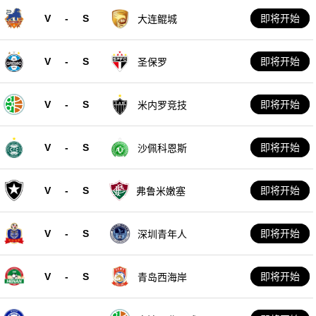
V
-
S
即将开始
大连鲲城
V
-
S
即将开始
圣保罗
V
-
S
即将开始
米内罗竞技
V
-
S
即将开始
沙佩科恩斯
V
-
S
即将开始
弗鲁米嫩塞
V
-
S
即将开始
深圳青年人
V
-
S
即将开始
青岛西海岸