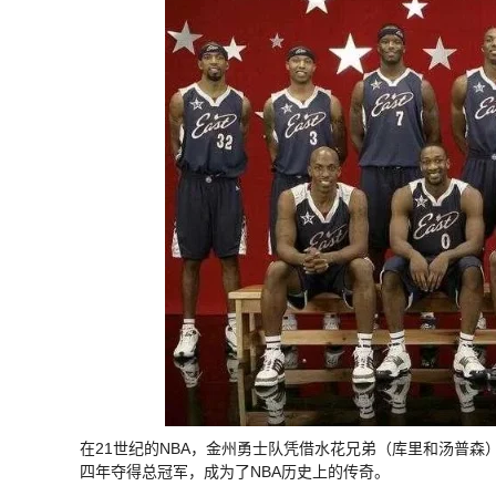
在21世纪的NBA，金州勇士队凭借水花兄弟（库里和汤普森
四年夺得总冠军，成为了NBA历史上的传奇。