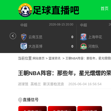
首页
2026-08-15 20:00
2
中超
中超
云南玉昆
0
上海申花
大连英博
0
河南队
当前位置:
>
>
网站首页
篮球资讯
王朝NBA阵容：那些年，星光熠熠
王朝NBA阵容：那些年，星光熠熠的
进球馆
英格兰
斯沃普柏流浪
2026-06-04 16:56:54
直播信号