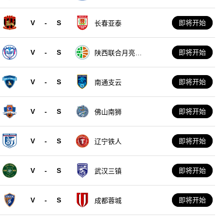
V
-
S
即将开始
长春亚泰
V
-
S
即将开始
陕西联合月亮泊
队
V
-
S
即将开始
南通支云
V
-
S
即将开始
佛山南狮
V
-
S
即将开始
辽宁铁人
V
-
S
即将开始
武汉三镇
V
-
S
即将开始
成都蓉城