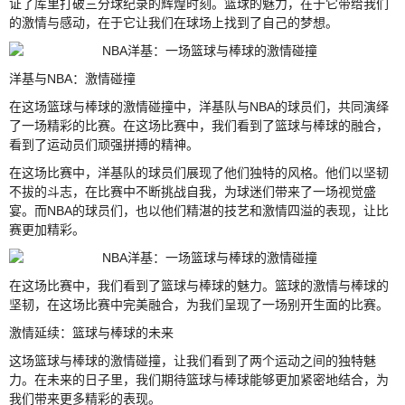
证了库里打破三分球纪录的辉煌时刻。篮球的魅力，在于它带给我们
的激情与感动，在于它让我们在球场上找到了自己的梦想。
洋基与NBA：激情碰撞
在这场篮球与棒球的激情碰撞中，洋基队与NBA的球员们，共同演绎
了一场精彩的比赛。在这场比赛中，我们看到了篮球与棒球的融合，
看到了运动员们顽强拼搏的精神。
在这场比赛中，洋基队的球员们展现了他们独特的风格。他们以坚韧
不拔的斗志，在比赛中不断挑战自我，为球迷们带来了一场视觉盛
宴。而NBA的球员们，也以他们精湛的技艺和激情四溢的表现，让比
赛更加精彩。
在这场比赛中，我们看到了篮球与棒球的魅力。篮球的激情与棒球的
坚韧，在这场比赛中完美融合，为我们呈现了一场别开生面的比赛。
激情延续：篮球与棒球的未来
这场篮球与棒球的激情碰撞，让我们看到了两个运动之间的独特魅
力。在未来的日子里，我们期待篮球与棒球能够更加紧密地结合，为
我们带来更多精彩的表现。