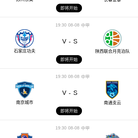
即将开始
19:30
08-08
中甲
V
S
-
石家庄功夫
陕西联合月亮泊队
即将开始
19:30
08-08
中甲
V
S
-
南京城市
南通支云
即将开始
19:30
08-08
中甲