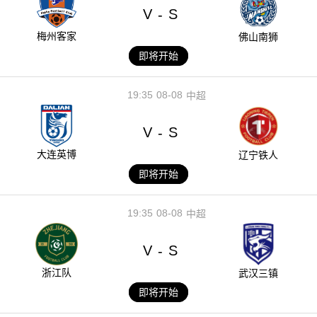
V
S
-
梅州客家
佛山南狮
即将开始
19:35
08-08
中超
V
S
-
大连英博
辽宁铁人
即将开始
19:35
08-08
中超
V
S
-
浙江队
武汉三镇
即将开始