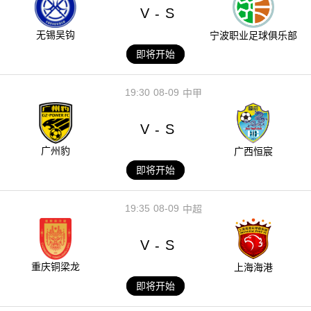
V
S
-
无锡吴钩
宁波职业足球俱乐部
即将开始
19:30
08-09
中甲
V
S
-
广州豹
广西恒宸
即将开始
19:35
08-09
中超
V
S
-
重庆铜梁龙
上海海港
即将开始