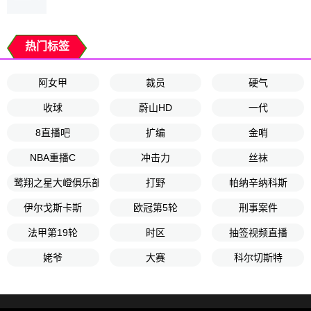
热门标签
阿女甲
裁员
硬气
收球
蔚山HD
一代
8直播吧
扩编
金哨
NBA重播C
冲击力
丝袜
鹭翔之星大嶝俱乐部
打野
帕纳辛纳科斯
伊尔戈斯卡斯
欧冠第5轮
刑事案件
法甲第19轮
时区
抽签视频直播
姥爷
大赛
科尔切斯特