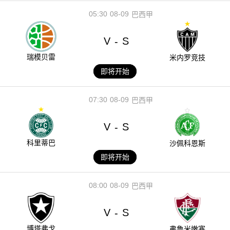
05:30
08-09
巴西甲
V
S
-
瑞模贝雷
米内罗竞技
即将开始
07:30
08-09
巴西甲
V
S
-
科里蒂巴
沙佩科恩斯
即将开始
08:00
08-09
巴西甲
V
S
-
博塔弗戈
弗鲁米嫩塞