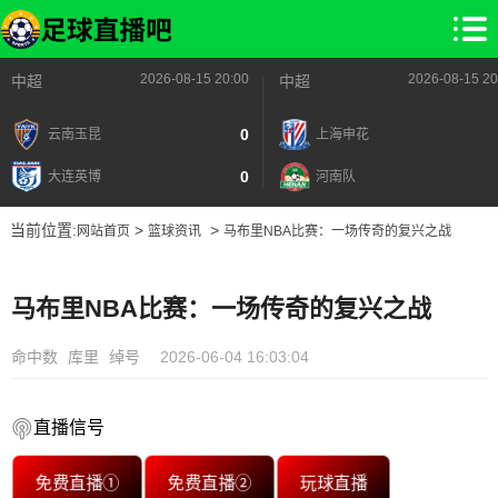
2026-08-15 20:00
2026-08-15 20
中超
中超
0
云南玉昆
上海申花
0
大连英博
河南队
当前位置:
>
>
网站首页
篮球资讯
马布里NBA比赛：一场传奇的复兴之战
马布里NBA比赛：一场传奇的复兴之战
命中数
库里
绰号
2026-06-04 16:03:04
直播信号
免费直播①
免费直播②
玩球直播