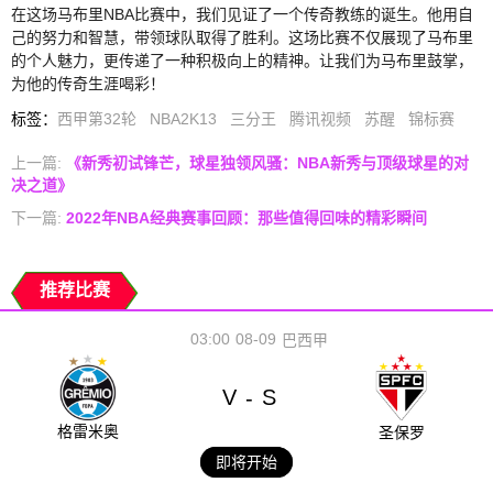
在这场马布里NBA比赛中，我们见证了一个传奇教练的诞生。他用自
己的努力和智慧，带领球队取得了胜利。这场比赛不仅展现了马布里
的个人魅力，更传递了一种积极向上的精神。让我们为马布里鼓掌，
为他的传奇生涯喝彩！
标签
：
西甲第32轮
NBA2K13
三分王
腾讯视频
苏醒
锦标赛
上一篇:
《新秀初试锋芒，球星独领风骚：NBA新秀与顶级球星的对
决之道》
下一篇:
2022年NBA经典赛事回顾：那些值得回味的精彩瞬间
推荐比赛
03:00
08-09
巴西甲
V
S
-
格雷米奥
圣保罗
即将开始