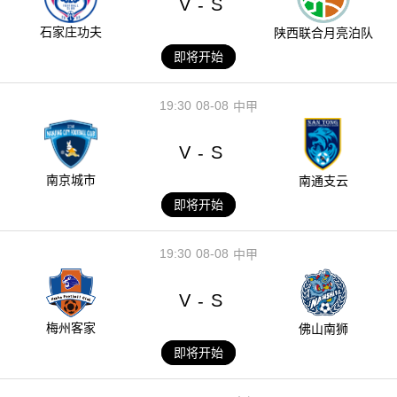
V
S
-
石家庄功夫
陕西联合月亮泊队
即将开始
19:30
08-08
中甲
V
S
-
南京城市
南通支云
即将开始
19:30
08-08
中甲
V
S
-
梅州客家
佛山南狮
即将开始