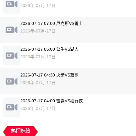
2026年-07月-17日
2026-07-17 07:00 尼克斯VS勇士
2026年-07月-17日
2026-07-17 06:00 公牛VS湖人
2026年-07月-17日
2026-07-17 04:30 火箭VS篮网
2026年-07月-17日
2026-07-17 04:00 雷霆VS独行侠
2026年-07月-17日
热门标签