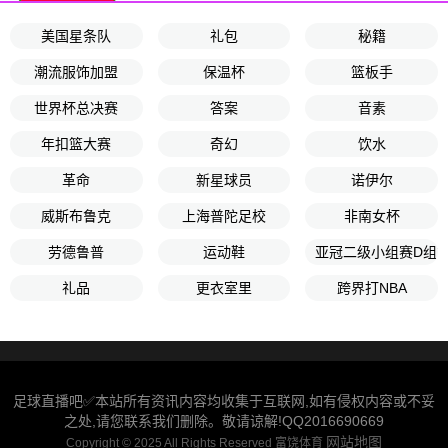
美国星条队
礼包
秘籍
潮流服饰加盟
保温杯
篮板手
世界杯总决赛
答案
音素
年扣篮大赛
奇幻
饮水
革命
新星球员
诺伊尔
威斯布鲁克
上海普陀足校
非南女杯
劳德鲁普
运动鞋
亚冠二级小组赛D组第
礼品
更衣室里
跨界打NBA
足球直播吧✅本站所有资讯内容均收集于互联网,如有侵权内容或不妥
之处,请您联系我们删除。敬请谅解!QQ2016690669
网站地图
Copyright © 2025 All Rights Reserved 富饶体育