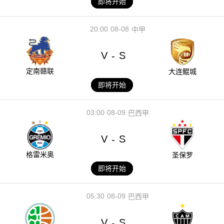
即将开始
20:00
08-08
中甲
V
S
-
定南赣联
大连鲲城
即将开始
03:00
08-09
巴西甲
V
S
-
格雷米奥
圣保罗
即将开始
05:30
08-09
巴西甲
V
S
-