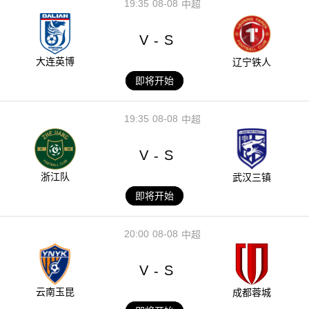
19:35
08-08
中超
V
S
-
大连英博
辽宁铁人
即将开始
19:35
08-08
中超
V
S
-
浙江队
武汉三镇
即将开始
20:00
08-08
中超
V
S
-
云南玉昆
成都蓉城