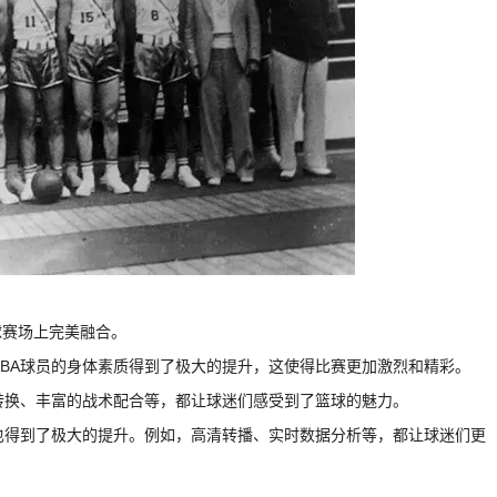
球赛场上完美融合。
NBA球员的身体素质得到了极大的提升，这使得比赛更加激烈和精彩。
防转换、丰富的战术配合等，都让球迷们感受到了篮球的魅力。
上也得到了极大的提升。例如，高清转播、实时数据分析等，都让球迷们更