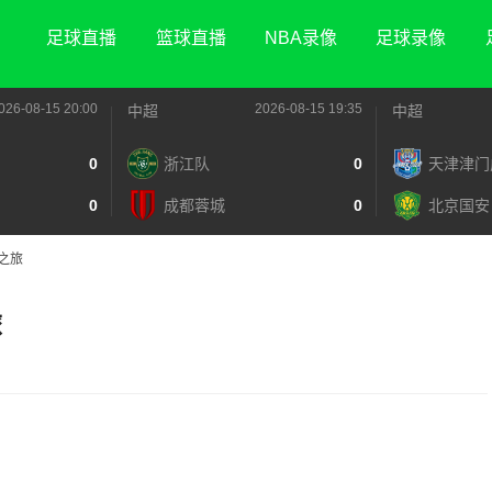
足球直播
篮球直播
NBA录像
足球录像
026-08-15 20:00
2026-08-15 19:35
中超
中超
0
浙江队
0
天津津门
0
成都蓉城
0
北京国安
之旅
旅