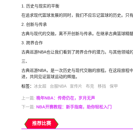
1. 历史与现实的平衡
在追求现代篮球发展的同时，我们不应忘记篮球的历史。只
2. 创新与传承
古典与现代的交融，离不开创新与传承。在继承古典篮球精
3. 跨界合作
古典巡游NBA也让我们看到了跨界合作的潜力。与其他领域
三、
古典巡游NBA，是一次历史与现代交融的旅程。在这段旅程
进，共同见证篮球运动的辉煌。
标签
：
冰女超
台服NBA
宣传片
布克
移挡
保甲
上一篇:
晚年NBA：传奇仍在，岁月无声
下一篇:
NBA开赛教程：新手指南，助你轻松入门
推荐比赛