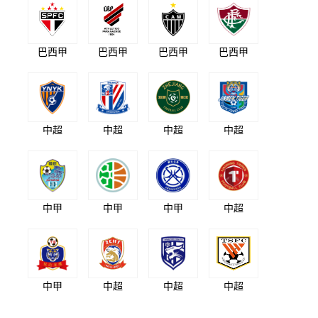
巴西甲
巴西甲
巴西甲
巴西甲
中超
中超
中超
中超
中甲
中甲
中甲
中超
中甲
中超
中超
中超