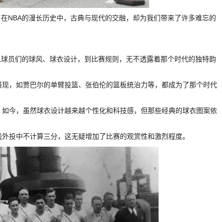
。在NBA的漫长历史中，古典与现代的交融，却为我们带来了许多难忘的
从球员们的球风、球衣设计，到比赛规则，无不透露着那个时代的独特韵
的展现，如贾巴尔的单臂投篮、张伯伦的篮板统治力等，都成为了那个时代
感。如今，虽然球衣设计越来越个性化和科技感，但那些经典的球衣图案依
分线外投中不计算三分，这无疑增加了比赛的观赏性和激烈程度。