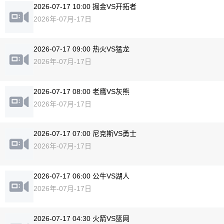
2026-07-17 10:00 掘金VS开拓者
2026年-07月-17日
2026-07-17 09:00 热火VS猛龙
2026年-07月-17日
2026-07-17 08:00 老鹰VS灰熊
2026年-07月-17日
2026-07-17 07:00 尼克斯VS勇士
2026年-07月-17日
2026-07-17 06:00 公牛VS湖人
2026年-07月-17日
2026-07-17 04:30 火箭VS篮网