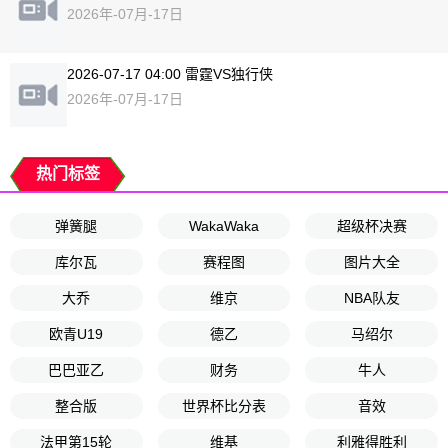
2026年-07月-17日
2026-07-17 04:00 雷霆VS独行侠
2026年-07月-17日
热门标签
弹簧腿
WakaWaka
超级杯决赛
库尔瓦
赛程图
图片大全
大乔
维京
NBA队友
欧青U19
德乙
马绍尔
巴巴亚乙
财务
牛人
整合版
世界杯比分表
音效
法甲第15轮
维基
利雅得胜利