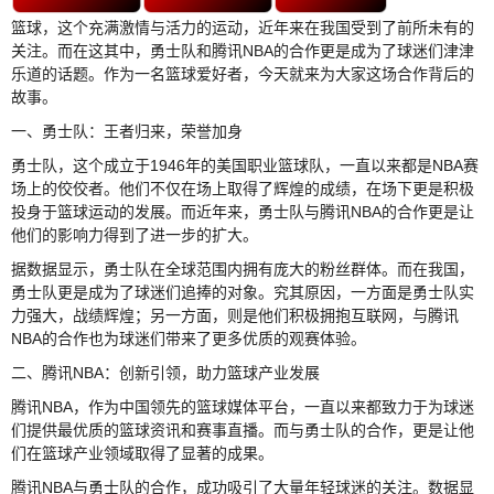
篮球，这个充满激情与活力的运动，近年来在我国受到了前所未有的
关注。而在这其中，勇士队和腾讯NBA的合作更是成为了球迷们津津
乐道的话题。作为一名篮球爱好者，今天就来为大家这场合作背后的
故事。
一、勇士队：王者归来，荣誉加身
勇士队，这个成立于1946年的美国职业篮球队，一直以来都是NBA赛
场上的佼佼者。他们不仅在场上取得了辉煌的成绩，在场下更是积极
投身于篮球运动的发展。而近年来，勇士队与腾讯NBA的合作更是让
他们的影响力得到了进一步的扩大。
据数据显示，勇士队在全球范围内拥有庞大的粉丝群体。而在我国，
勇士队更是成为了球迷们追捧的对象。究其原因，一方面是勇士队实
力强大，战绩辉煌；另一方面，则是他们积极拥抱互联网，与腾讯
NBA的合作也为球迷们带来了更多优质的观赛体验。
二、腾讯NBA：创新引领，助力篮球产业发展
腾讯NBA，作为中国领先的篮球媒体平台，一直以来都致力于为球迷
们提供最优质的篮球资讯和赛事直播。而与勇士队的合作，更是让他
们在篮球产业领域取得了显著的成果。
腾讯NBA与勇士队的合作，成功吸引了大量年轻球迷的关注。数据显