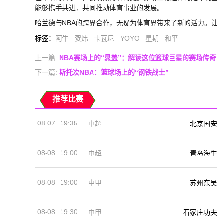
能够携手共进，共同推动体育事业的发展。
哈兰德与NBA的跨界合作，无疑为体育界带来了新的活力。
标签
：
阿牛
贺炜
卡瓦尼
YOYO
星期
和平
上一篇:
NBA赛场上的“晁盖”：解读这位篮球巨星的赛场传奇
下一篇:
斯托次NBA：篮球场上的“钢铁战士”
推荐比赛
08-07
19:35
中超
北京国安
08-08
19:00
中超
青岛海牛
08-08
19:00
中甲
苏州东吴
08-08
19:30
中甲
石家庄功夫