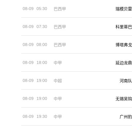
08-09
05:30
巴西甲
瑞模贝雷
08-09
07:30
巴西甲
科里蒂巴
08-09
08:00
巴西甲
博塔弗戈
08-09
18:00
中甲
延边龙鼎
08-09
19:00
河南队
中超
08-09
19:00
中甲
无锡吴钩
08-09
19:30
中甲
广州豹