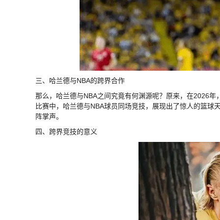
三、哈兰德与NBA的跨界合作
那么，哈兰德与NBA之间究竟有何渊源呢？原来，在2026年
比赛中，哈兰德与NBA球员同场竞技，展现出了惊人的篮球
阵掌声。
四、跨界竞技的意义