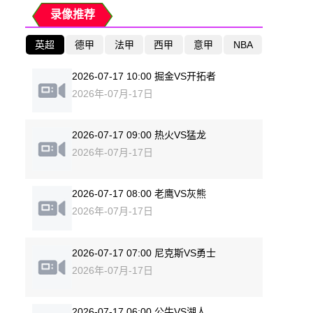
录像推荐
英超
德甲
法甲
西甲
意甲
NBA
2026-07-17 10:00 掘金VS开拓者
2026年-07月-17日
2026-07-17 09:00 热火VS猛龙
2026年-07月-17日
2026-07-17 08:00 老鹰VS灰熊
2026年-07月-17日
2026-07-17 07:00 尼克斯VS勇士
2026年-07月-17日
2026-07-17 06:00 公牛VS湖人