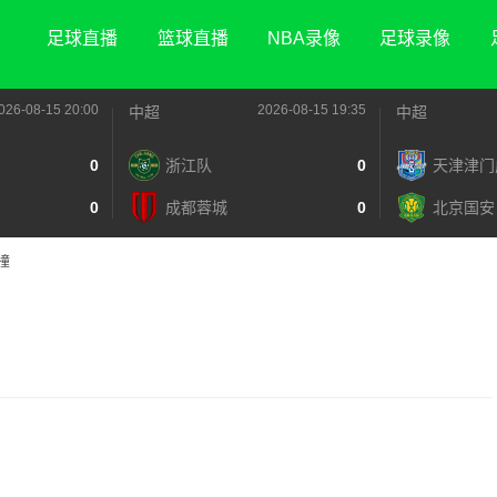
足球直播
篮球直播
NBA录像
足球录像
026-08-15 20:00
2026-08-15 19:35
中超
中超
0
浙江队
0
天津津门
0
成都蓉城
0
北京国安
撞