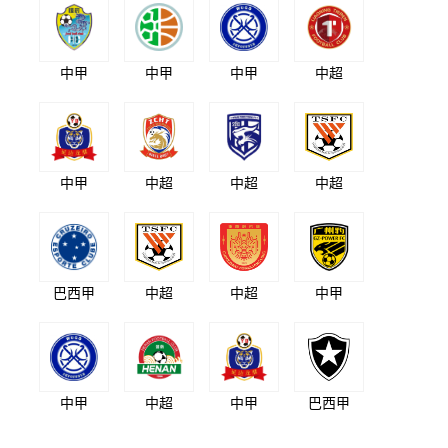
中甲
中甲
中甲
中超
中甲
中超
中超
中超
巴西甲
中超
中超
中甲
中甲
中超
中甲
巴西甲