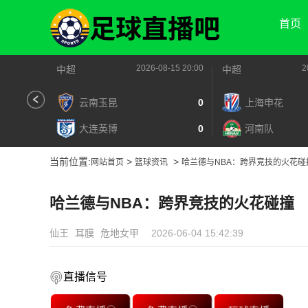
首页
2026-08-15 20:00
2
中超
中超
云南玉昆
0
上海申花
大连英博
0
河南队
当前位置:
>
>
网站首页
篮球资讯
哈兰德与NBA：跨界竞技的火花碰
哈兰德与NBA：跨界竞技的火花碰撞
仙王
耳膜
危地女甲
2026-06-04 15:42:39
直播信号