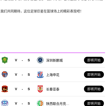
让我们共同期待，这位足球巨星在篮球场上的精彩表现吧！
V
-
S
即将开始
深圳新鹏城
V
-
S
即将开始
上海申花
V
-
S
即将开始
长春亚泰
V
-
S
即将开始
陕西联合月亮泊