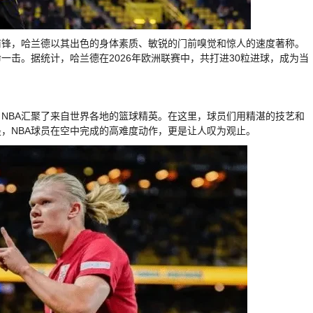
前锋，哈兰德以其出色的身体素质、敏锐的门前嗅觉和惊人的速度著称。
击。据统计，哈兰德在2026年欧洲联赛中，共打进30粒进球，成为当
，NBA汇聚了来自世界各地的篮球精英。在这里，球员们用精湛的技艺和
，NBA球员在空中完成的高难度动作，更是让人叹为观止。