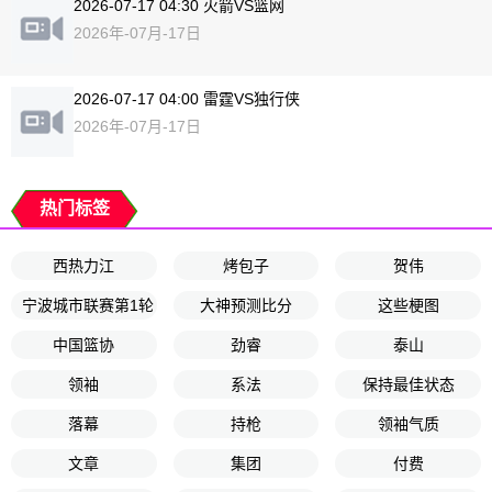
2026-07-17 04:30 火箭VS篮网
2026年-07月-17日
2026-07-17 04:00 雷霆VS独行侠
2026年-07月-17日
热门标签
西热力江
烤包子
贺伟
宁波城市联赛第1轮
大神预测比分
这些梗图
中国篮协
劲睿
泰山
领袖
系法
保持最佳状态
落幕
持枪
领袖气质
文章
集团
付费