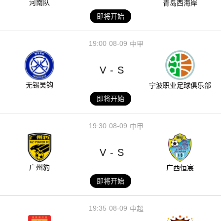
河南队
青岛西海岸
即将开始
19:00
08-09
中甲
V
S
-
无锡吴钩
宁波职业足球俱乐部
即将开始
19:30
08-09
中甲
V
S
-
广州豹
广西恒宸
即将开始
19:35
08-09
中超