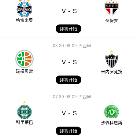
V
S
-
格雷米奥
圣保罗
即将开始
05:30
08-09
巴西甲
V
S
-
瑞模贝雷
米内罗竞技
即将开始
07:30
08-09
巴西甲
V
S
-
科里蒂巴
沙佩科恩斯
即将开始