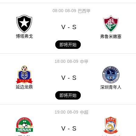
08:00
08-09
巴西甲
V
S
-
博塔弗戈
弗鲁米嫩塞
即将开始
18:00
08-09
中甲
V
S
-
延边龙鼎
深圳青年人
即将开始
19:00
08-09
中超
V
S
-