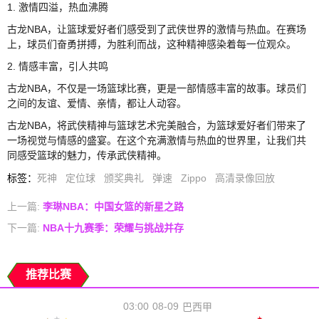
1. 激情四溢，热血沸腾
古龙NBA，让篮球爱好者们感受到了武侠世界的激情与热血。在赛场
上，球员们奋勇拼搏，为胜利而战，这种精神感染着每一位观众。
2. 情感丰富，引人共鸣
古龙NBA，不仅是一场篮球比赛，更是一部情感丰富的故事。球员们
之间的友谊、爱情、亲情，都让人动容。
古龙NBA，将武侠精神与篮球艺术完美融合，为篮球爱好者们带来了
一场视觉与情感的盛宴。在这个充满激情与热血的世界里，让我们共
同感受篮球的魅力，传承武侠精神。
标签
：
死神
定位球
颁奖典礼
弹速
Zippo
高清录像回放
上一篇:
李琳NBA：中国女篮的新星之路
下一篇:
NBA十九赛季：荣耀与挑战并存
推荐比赛
03:00
08-09
巴西甲