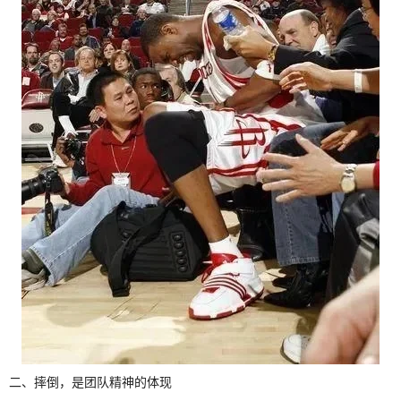
二、摔倒，是团队精神的体现