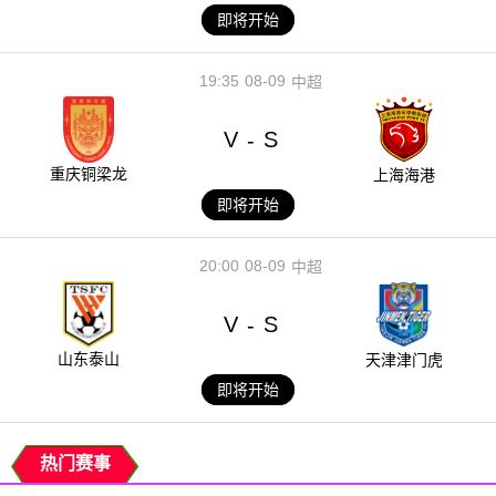
即将开始
19:35
08-09
中超
V
S
-
重庆铜梁龙
上海海港
即将开始
20:00
08-09
中超
V
S
-
山东泰山
天津津门虎
即将开始
热门赛事