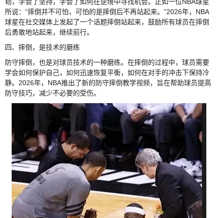
韧，学会了坚持，学会了如何在逆境中寻找机会。正如一位NBA球星
所说：“摔倒并不可怕，可怕的是摔倒后不再站起来。”2026年，NBA
球星在社交媒体上发起了一个话题摔倒站起来，鼓励所有球员在摔倒
后勇敢地站起来，继续前行。
四、摔倒，是技术的磨练
防守摔倒，也是对球员技术的一种磨练。在摔倒的过程中，球员需要
学会如何保护自己，如何迅速恢复平衡，如何在对手的冲击下保持冷
静。2026年，NBA推出了新的防守摔倒教学视频，旨在帮助球员提高
防守技巧，减少不必要的受伤。