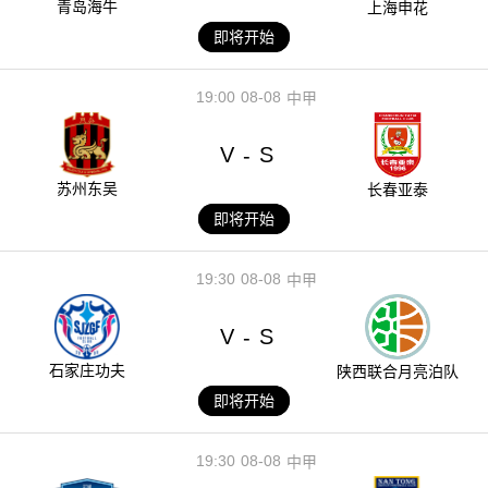
青岛海牛
上海申花
即将开始
19:00
08-08
中甲
V
S
-
苏州东吴
长春亚泰
即将开始
19:30
08-08
中甲
V
S
-
石家庄功夫
陕西联合月亮泊队
即将开始
19:30
08-08
中甲