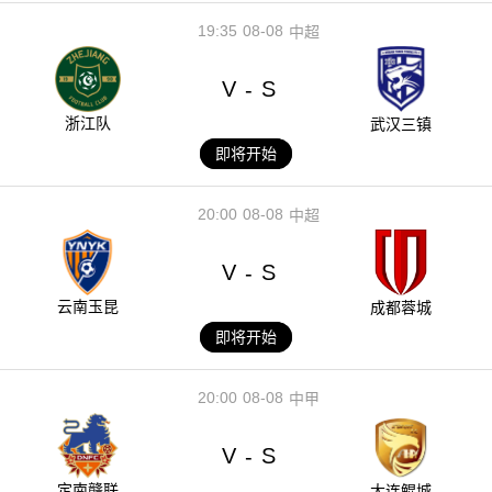
19:35
08-08
中超
V
S
-
浙江队
武汉三镇
即将开始
20:00
08-08
中超
V
S
-
云南玉昆
成都蓉城
即将开始
20:00
08-08
中甲
V
S
-
定南赣联
大连鲲城