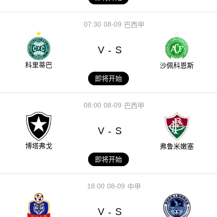
07:30
08-09
巴西甲
V
S
-
科里蒂巴
沙佩科恩斯
即将开始
08:00
08-09
巴西甲
V
S
-
博塔弗戈
弗鲁米嫩塞
即将开始
18:00
08-09
中甲
V
S
-