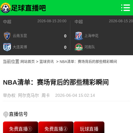
2026-08-15 20:00
2026-08-15 20
中超
中超
0
云南玉昆
上海申花
0
大连英博
河南队
当前位置:
>
>
网站首页
篮球资讯
NBA清单：赛场背后的那些精彩瞬间
NBA清单：赛场背后的那些精彩瞬间
举办权
阿尔克马尔
周卡
2026-06-04 15:02:14
直播信号
免费直播①
免费直播②
玩球直播