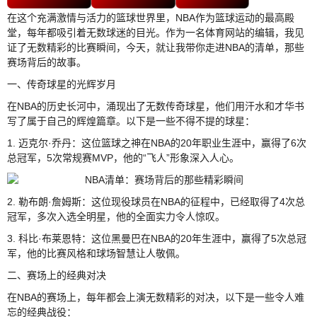
在这个充满激情与活力的篮球世界里，NBA作为篮球运动的最高殿
堂，每年都吸引着无数球迷的目光。作为一名体育网站的编辑，我见
证了无数精彩的比赛瞬间，今天，就让我带你走进NBA的清单，那些
赛场背后的故事。
一、传奇球星的光辉岁月
在NBA的历史长河中，涌现出了无数传奇球星，他们用汗水和才华书
写了属于自己的辉煌篇章。以下是一些不得不提的球星：
1. 迈克尔·乔丹：这位篮球之神在NBA的20年职业生涯中，赢得了6次
总冠军，5次常规赛MVP，他的“飞人”形象深入人心。
2. 勒布朗·詹姆斯：这位现役球员在NBA的征程中，已经取得了4次总
冠军，多次入选全明星，他的全面实力令人惊叹。
3. 科比·布莱恩特：这位黑曼巴在NBA的20年生涯中，赢得了5次总冠
军，他的比赛风格和球场智慧让人敬佩。
二、赛场上的经典对决
在NBA的赛场上，每年都会上演无数精彩的对决，以下是一些令人难
忘的经典战役：