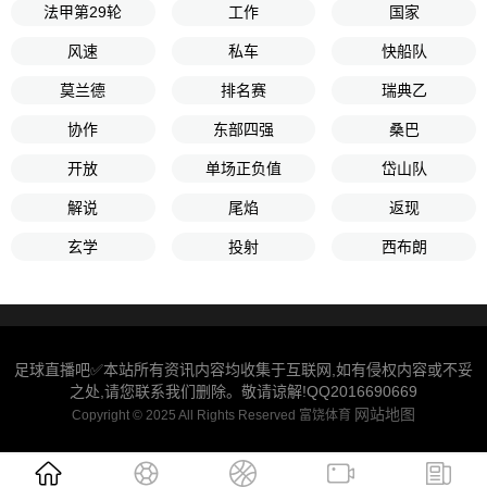
法甲第29轮
工作
国家
风速
私车
快船队
莫兰德
排名赛
瑞典乙
协作
东部四强
桑巴
开放
单场正负值
岱山队
解说
尾焰
返现
玄学
投射
西布朗
足球直播吧✅本站所有资讯内容均收集于互联网,如有侵权内容或不妥
之处,请您联系我们删除。敬请谅解!QQ2016690669
网站地图
Copyright © 2025 All Rights Reserved 富饶体育