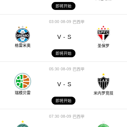
即将开始
03:00
08-09
巴西甲
V
S
-
格雷米奥
圣保罗
即将开始
05:30
08-09
巴西甲
V
S
-
瑞模贝雷
米内罗竞技
即将开始
07:30
08-09
巴西甲