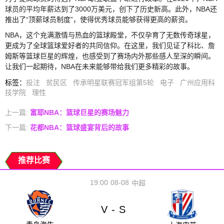
球员的平均年薪达到了3000万美元，创下了历史新高。此外，NBA还
推出了“顶薪球员制度”，使得优秀球员能够获得更高的薪资。
NBA，这个充满激情与热血的篮球殿堂，不仅孕育了无数传奇球星，
更成为了全球篮球爱好者的共同信仰。在这里，我们见证了科比、詹
姆斯等篮球巨星的辉煌，也感受到了赛场内外那些感人至深的瞬间。
让我们一起期待，NBA在未来能够带给我们更多精彩的故事。
标签
：
投注
贫民区
传承明星联赛冠军组第5轮
电子
广州应用科
技学院
理性
上一篇:
富耶NBA：篮球巨星的赛场魅力
下一篇:
花都NBA：篮球盛宴背后的故事
推荐比赛
19:00
08-08
中超
V
S
-