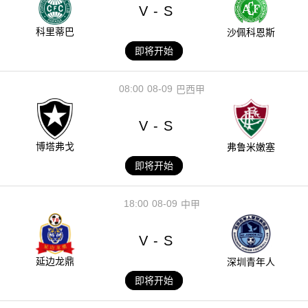
V
S
-
科里蒂巴
沙佩科恩斯
即将开始
08:00
08-09
巴西甲
V
S
-
博塔弗戈
弗鲁米嫩塞
即将开始
18:00
08-09
中甲
V
S
-
延边龙鼎
深圳青年人
即将开始