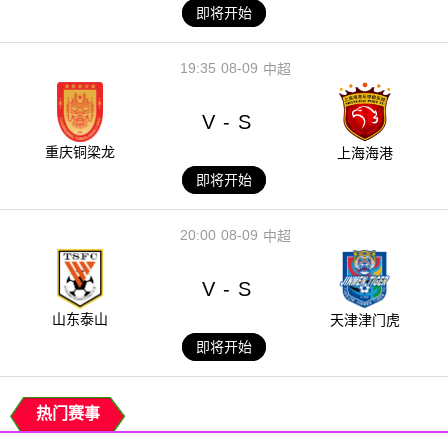
即将开始
19:35
08-09
中超
V
S
-
重庆铜梁龙
上海海港
即将开始
20:00
08-09
中超
V
S
-
山东泰山
天津津门虎
即将开始
热门赛事