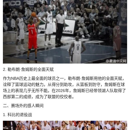
2. 勒布朗·詹姆斯的全面天赋
作为NBA历史上最全面的球员之一，勒布朗·詹姆斯用他的全面天赋，
诠释了篮球运动的魅力。从得分到助攻，从篮板到防守，詹姆斯在球
场上的表现几乎无所不能。在2026年，詹姆斯已经带领湖人队取得了
西部第二的成绩，成为了联盟的佼佼者。
二、赛场外的感人瞬间
1. 科比的退役战