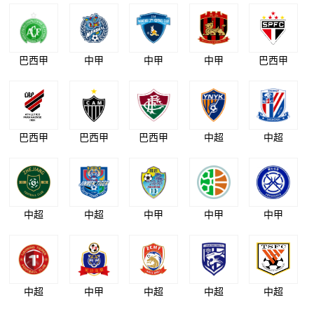
巴西甲
中甲
中甲
中甲
巴西甲
巴西甲
巴西甲
巴西甲
中超
中超
中超
中超
中甲
中甲
中甲
中超
中甲
中超
中超
中超