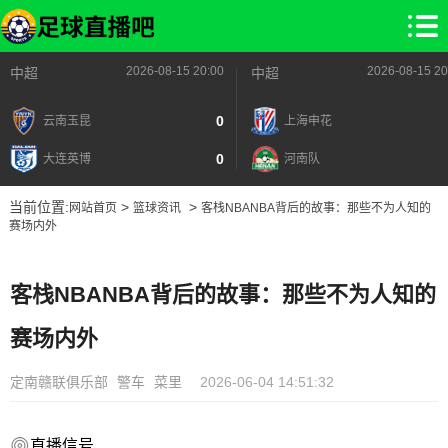
2026-08-15 20:00
2026-08-15 20
中超
中超
0
云南玉昆
上海申花
0
大连英博
河南队
当前位置:
>
>
网站首页
篮球资讯
客栈NBANBA背后的故事：那些不为人知的
赛场内外
客栈NBANBA背后的故事：那些不为人知的
赛场内外
定南赣联俱乐部
警车
菜里
2026-06-04 14:51:32
直播信号