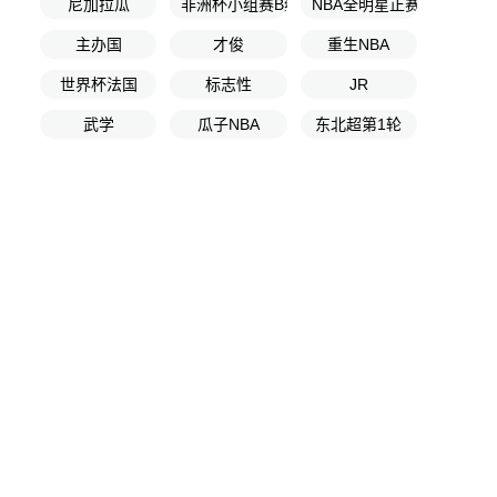
尼加拉瓜
非洲杯小组赛B组第2轮
NBA全明星正赛
主办国
才俊
重生NBA
世界杯法国
标志性
JR
武学
瓜子NBA
东北超第1轮