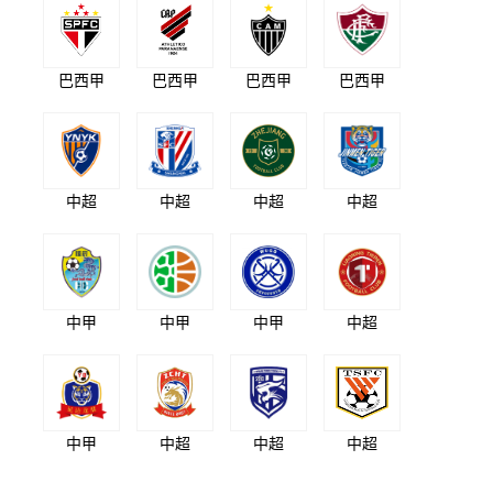
巴西甲
巴西甲
巴西甲
巴西甲
中超
中超
中超
中超
中甲
中甲
中甲
中超
中甲
中超
中超
中超