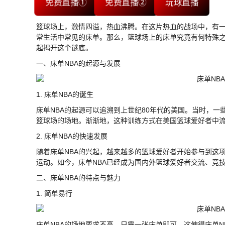
免费直播①
免费直播②
玩球直播
篮球场上，激情四溢，热血沸腾。在这片热血的战场中，有
常生活中常见的床单。那么，篮球场上的床单究竟有何特殊
起揭开这个谜底。
一、床单NBA的起源与发展
1. 床单NBA的诞生
床单NBA的起源可以追溯到上世纪80年代的美国。当时，
篮球场的场地。渐渐地，这种训练方式在美国篮球爱好者中流
2. 床单NBA的快速发展
随着床单NBA的兴起，越来越多的篮球爱好者开始参与到这
运动。如今，床单NBA已经成为国内外篮球爱好者交流、竞
二、床单NBA的特点与魅力
1. 简单易行
床单NBA的场地要求不高，只需一张床单即可。这使得床单