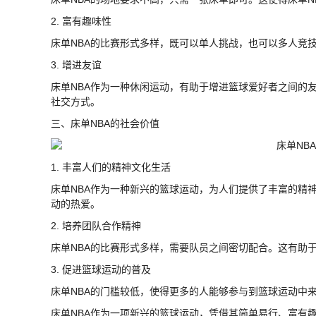
2. 富有趣味性
床单NBA的比赛形式多样，既可以单人挑战，也可以多人竞
3. 增进友谊
床单NBA作为一种休闲运动，有助于增进篮球爱好者之间的
社交方式。
三、床单NBA的社会价值
1. 丰富人们的精神文化生活
床单NBA作为一种新兴的篮球运动，为人们提供了丰富的精
动的热爱。
2. 培养团队合作精神
床单NBA的比赛形式多样，需要队员之间密切配合。这有助
3. 促进篮球运动的普及
床单NBA的门槛较低，使得更多的人能够参与到篮球运动中
床单NBA作为一项新兴的篮球运动，凭借其简单易行、富有