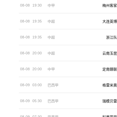
08-08
19:30
中甲
梅州客家
08-08
19:35
中超
大连英博
08-08
19:35
中超
浙江队
08-08
20:00
中超
云南玉昆
08-08
20:00
中甲
定南赣联
08-09
03:00
巴西甲
格雷米奥
08-09
05:30
巴西甲
瑞模贝雷
08-09
07:30
巴西甲
科里蒂巴