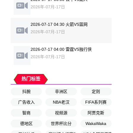
2026年-07月-17日
2026-07-17 04:30 火箭VS篮网
2026年-07月-17日
2026-07-17 04:00 雷霆VS独行侠
2026年-07月-17日
热门标签
抖腕
非洲区
定则
广告收入
NBA老汉
FIFA系列赛
智商
视频源
阿贾克斯
德地区
世界杯比分
WakaWaka