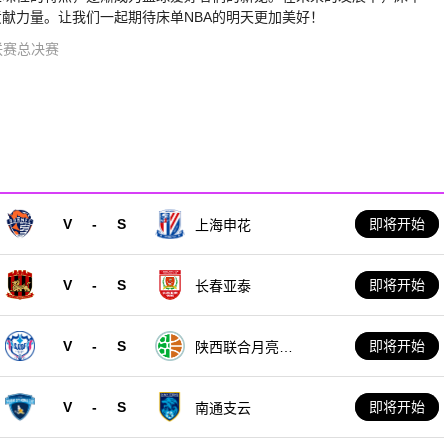
贡献力量。让我们一起期待床单NBA的明天更加美好！
联赛总决赛
V
-
S
即将开始
上海申花
V
-
S
即将开始
长春亚泰
V
-
S
即将开始
陕西联合月亮泊
队
V
-
S
即将开始
南通支云