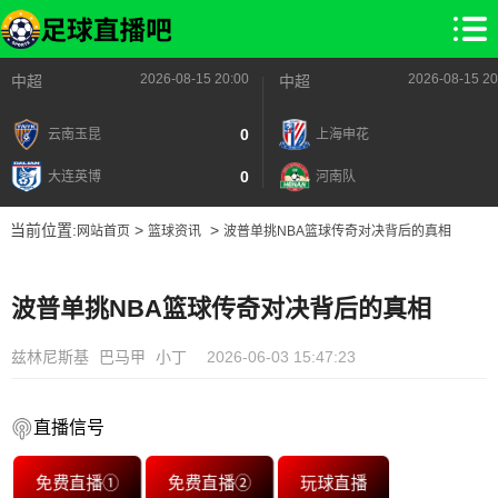
2026-08-15 20:00
2026-08-15 20
中超
中超
0
云南玉昆
上海申花
0
大连英博
河南队
当前位置:
>
>
网站首页
篮球资讯
波普单挑NBA篮球传奇对决背后的真相
波普单挑NBA篮球传奇对决背后的真相
兹林尼斯基
巴马甲
小丁
2026-06-03 15:47:23
直播信号
免费直播①
免费直播②
玩球直播