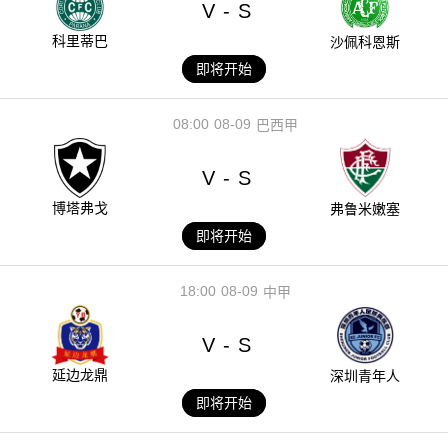
V
S
-
科里蒂巴
沙佩科恩斯
即将开始
08:00
08-09
巴西甲
V
S
-
博塔弗戈
弗鲁米嫩塞
即将开始
18:00
08-09
中甲
V
S
-
延边龙鼎
深圳青年人
即将开始