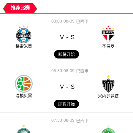
推荐比赛
03:00
08-09
巴西甲
V
S
-
格雷米奥
圣保罗
即将开始
05:30
08-09
巴西甲
V
S
-
瑞模贝雷
米内罗竞技
即将开始
07:30
08-09
巴西甲