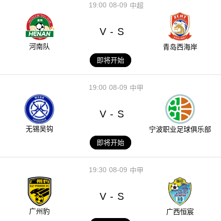
19:00
08-09
中超
V
S
-
河南队
青岛西海岸
即将开始
19:00
08-09
中甲
V
S
-
无锡吴钩
宁波职业足球俱乐部
即将开始
19:30
08-09
中甲
V
S
-
广州豹
广西恒宸