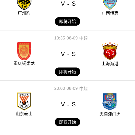
V
S
-
广州豹
广西恒宸
即将开始
19:35
08-09
中超
V
S
-
重庆铜梁龙
上海海港
即将开始
20:00
08-09
中超
V
S
-
山东泰山
天津津门虎
即将开始