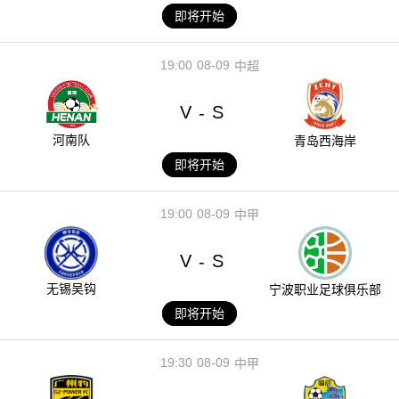
即将开始
19:00
08-09
中超
V
S
-
河南队
青岛西海岸
即将开始
19:00
08-09
中甲
V
S
-
无锡吴钩
宁波职业足球俱乐部
即将开始
19:30
08-09
中甲