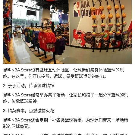
昆明NBA Store设有篮球互动体验区，让球迷们亲身体验篮球的乐
趣。在这里，你可以投篮、运球，感受篮球运动的魅力。
2. 亲子活动，传承篮球精神
昆明NBA Store经常举办亲子活动，让家长和孩子一起分享篮球的乐
趣，传承篮球精神。
3. 精英赛事，点燃激情火花
昆明NBA Store还会定期举办各类篮球赛事，为球迷们带来一场场精
彩的篮球盛宴。