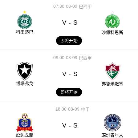
07:30
08-09
巴西甲
V
S
-
科里蒂巴
沙佩科恩斯
即将开始
08:00
08-09
巴西甲
V
S
-
博塔弗戈
弗鲁米嫩塞
即将开始
18:00
08-09
中甲
V
S
-
延边龙鼎
深圳青年人