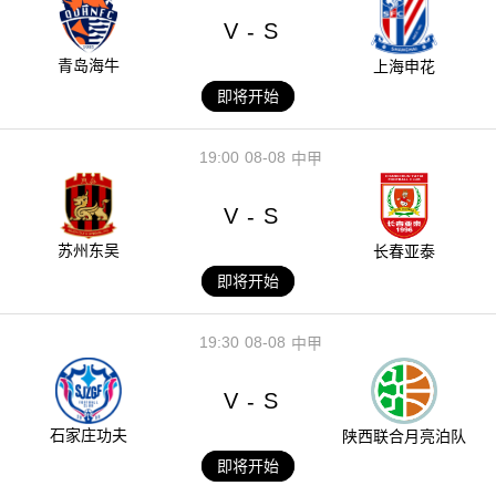
V
S
-
青岛海牛
上海申花
即将开始
19:00
08-08
中甲
V
S
-
苏州东吴
长春亚泰
即将开始
19:30
08-08
中甲
V
S
-
石家庄功夫
陕西联合月亮泊队
即将开始