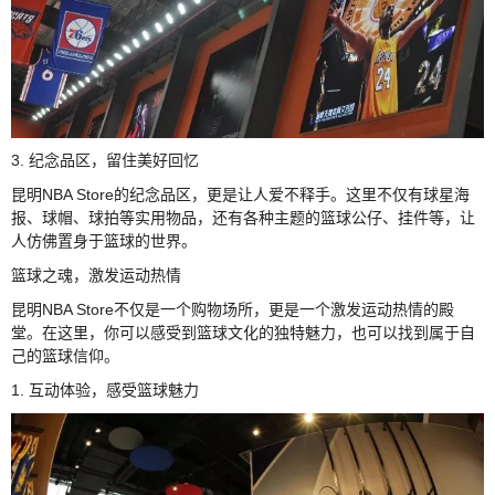
3. 纪念品区，留住美好回忆
昆明NBA Store的纪念品区，更是让人爱不释手。这里不仅有球星海
报、球帽、球拍等实用物品，还有各种主题的篮球公仔、挂件等，让
人仿佛置身于篮球的世界。
篮球之魂，激发运动热情
昆明NBA Store不仅是一个购物场所，更是一个激发运动热情的殿
堂。在这里，你可以感受到篮球文化的独特魅力，也可以找到属于自
己的篮球信仰。
1. 互动体验，感受篮球魅力