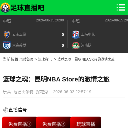
2026-08-15 20:00
2026-08-15 20
中超
中超
0
云南玉昆
上海申花
0
大连英博
河南队
当前位置:
>
>
网站首页
篮球资讯
篮球之魂：昆明NBA Store的激情之旅
篮球之魂：昆明NBA Store的激情之旅
乐高
范德比尔特
探花秀
2026-06-02 22:57:19
直播信号
免费直播①
免费直播②
玩球直播