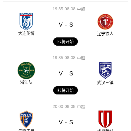
19:35
08-08
中超
V
S
-
大连英博
辽宁铁人
即将开始
19:35
08-08
中超
V
S
-
浙江队
武汉三镇
即将开始
20:00
08-08
中超
V
S
-