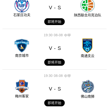
V
S
-
石家庄功夫
陕西联合月亮泊队
即将开始
19:30
08-08
中甲
V
S
-
南京城市
南通支云
即将开始
19:30
08-08
中甲
V
S
-
梅州客家
佛山南狮
即将开始