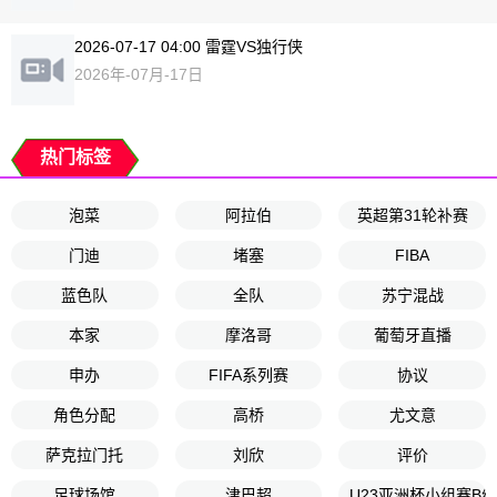
2026-07-17 04:00 雷霆VS独行侠
2026年-07月-17日
热门标签
泡菜
阿拉伯
英超第31轮补赛
门迪
堵塞
FIBA
蓝色队
全队
苏宁混战
本家
摩洛哥
葡萄牙直播
申办
FIFA系列赛
协议
角色分配
高桥
尤文意
萨克拉门托
刘欣
评价
足球场馆
津巴超
U23亚洲杯小组赛B