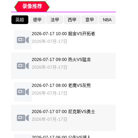
录像推荐
英超
德甲
法甲
西甲
意甲
NBA
2026-07-17 10:00 掘金VS开拓者
2026年-07月-17日
2026-07-17 09:00 热火VS猛龙
2026年-07月-17日
2026-07-17 08:00 老鹰VS灰熊
2026年-07月-17日
2026-07-17 07:00 尼克斯VS勇士
2026年-07月-17日
2026-07-17 06:00 公牛VS湖人