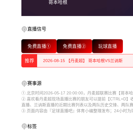
哥本哈根
直播信号
2026-08-15 【丹麦超】 哥本哈根VS兰讷斯
免费直播①
免费直播②
玩球直播
2026-08-15 【丹麦超】 哥本哈根VS兰讷斯
推荐
2026-08-15 【丹麦超】 哥本哈根VS兰讷斯
2026-08-15 【丹麦超】 哥本哈根VS兰讷斯
2026-08-15 【丹麦超】 哥本哈根VS兰讷斯
赛事源
2026-08-15 【丹麦超】 哥本哈根VS兰讷斯
2026-08-15 【丹麦超】 哥本哈根VS兰讷斯
①.北京时间2026-05-17 20:00:00，丹麦超联赛比赛
②.喜欢看丹麦超现场直播比赛的朋友可以提前【CTRL+D
2026-08-15 【丹麦超】 哥本哈根VS兰讷斯
2026-08-15 【丹麦超】 哥本哈根VS兰讷斯
直播、兰讷斯直播的近期比赛列表以及两队历史交锋、两队
③.页面内容由『足球直播吧』体育小编整理发布；24小时
2026-08-15 【丹麦超】 哥本哈根VS兰讷斯
2026-08-15 【丹麦超】 哥本哈根VS兰讷斯
2026-08-15 【丹麦超】 哥本哈根VS兰讷斯
2026-08-15 【丹麦超】 哥本哈根VS兰讷斯
标签