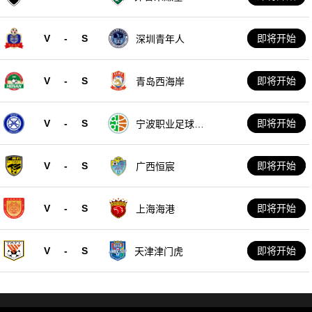
V
-
S
即将开始
深圳青年人
V
-
S
即将开始
青岛西海岸
V
-
S
即将开始
宁波职业足球俱
乐部
V
-
S
即将开始
广西恒宸
V
-
S
即将开始
上海海港
V
-
S
即将开始
天津津门虎