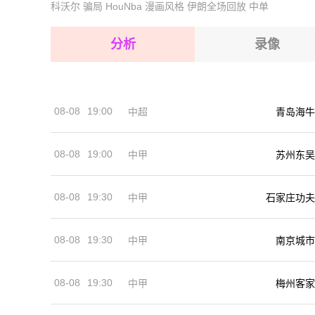
科沃尔
骗局
HouNba
漫画风格
伊朗全场回放
中单
2026-08-15 【丹麦超】 哥本哈根VS兰讷斯
2026-08-15 【丹麦超】 哥本哈根VS兰讷斯
2026-08-14 【丹麦超】 哥本哈根VS兰讷斯
2026-08-15 【丹麦超】 哥本哈根VS兰讷斯
分析
录像
2026-08-15 【丹麦超】 哥本哈根VS兰讷斯
2026-08-15 【丹麦超】 哥本哈根VS兰讷斯
08-08
19:00
中超
青岛海牛
2026-08-14 【丹麦超】 哥本哈根VS兰讷斯
08-08
19:00
中甲
苏州东吴
08-08
19:30
中甲
石家庄功夫
08-08
19:30
中甲
南京城市
08-08
19:30
中甲
梅州客家