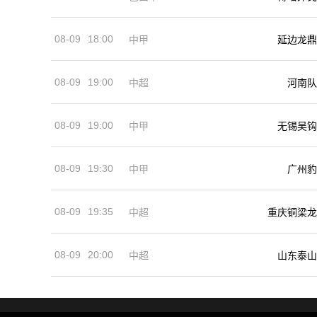
08-09
18:00
中甲
延边龙鼎
08-09
19:00
河南队
中超
08-09
19:00
中甲
无锡吴钩
08-09
19:30
中甲
广州豹
08-09
19:35
中超
重庆铜梁龙
08-09
20:00
中超
山东泰山