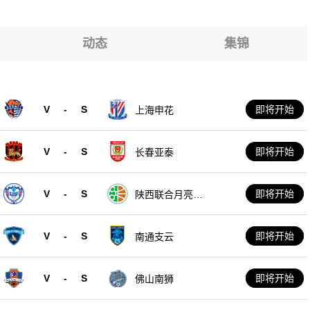
动态
集锦
V
-
S
即将开始
上海申花
V
-
S
即将开始
长春亚泰
V
-
S
即将开始
陕西联合月亮泊
队
V
-
S
即将开始
南通支云
V
-
S
即将开始
佛山南狮