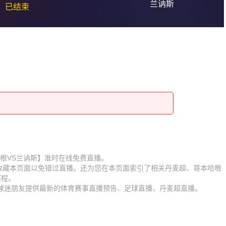
兰讷斯
已结束
【哥本哈根VS兰讷斯】准时在线免费直播。
】收藏本页面以免错过直播。还为您在本页面索引了相关丹麦超、哥本哈根
赛程。
为球迷朋友提供最新的体育赛事直播预告、足球直播，丹麦超直播。