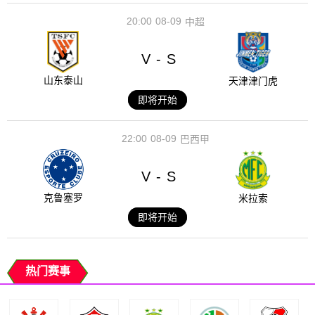
20:00
08-09
中超
V
S
-
山东泰山
天津津门虎
即将开始
22:00
08-09
巴西甲
V
S
-
克鲁塞罗
米拉索
即将开始
热门赛事