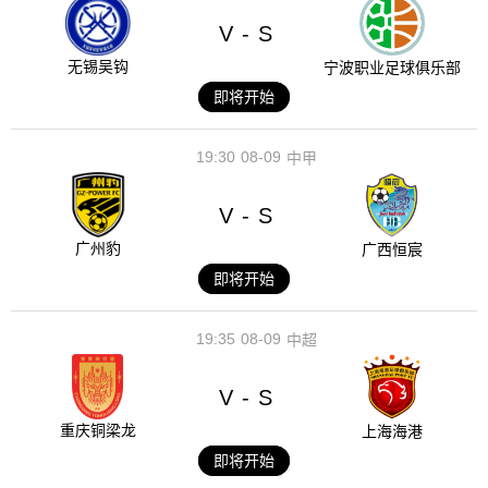
V
S
-
无锡吴钩
宁波职业足球俱乐部
即将开始
19:30
08-09
中甲
V
S
-
广州豹
广西恒宸
即将开始
19:35
08-09
中超
V
S
-
重庆铜梁龙
上海海港
即将开始