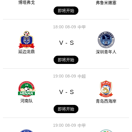
博塔弗戈
弗鲁米嫩塞
即将开始
18:00
08-09
中甲
V
S
-
延边龙鼎
深圳青年人
即将开始
19:00
08-09
中超
V
S
-
河南队
青岛西海岸
即将开始
19:00
08-09
中甲